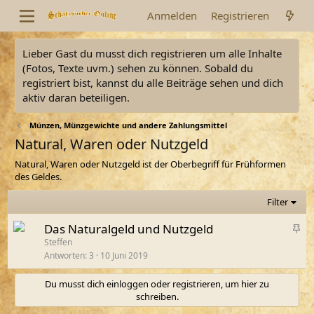
Anmelden
Registrieren
Lieber Gast du musst dich registrieren um alle Inhalte
(Fotos, Texte uvm.) sehen zu können. Sobald du
registriert bist, kannst du alle Beiträge sehen und dich
aktiv daran beteiligen.
Münzen, Münzgewichte und andere Zahlungsmittel
Natural, Waren oder Nutzgeld
Natural, Waren oder Nutzgeld ist der Oberbegriff für Frühformen
des Geldes.
Filter
A
Das Naturalgeld und Nutzgeld
n
Steffen
Antworten
3
10 Juni 2019
g
e
Du musst dich einloggen oder registrieren, um hier zu
p
schreiben.
i