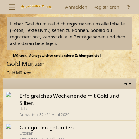
Anmelden
Registrieren
Lieber Gast du musst dich registrieren um alle Inhalte
(Fotos, Texte uvm.) sehen zu können. Sobald du
registriert bist, kannst du alle Beiträge sehen und dich
aktiv daran beteiligen.
Münzen, Münzgewichte und andere Zahlungsmittel
Gold Münzen
Gold Münzen
Filter
Erfolgreiches Wochenende mit Gold und
Silber.
Udo
Antworten
32
21 April 2026
Goldgulden gefunden
Ottokar