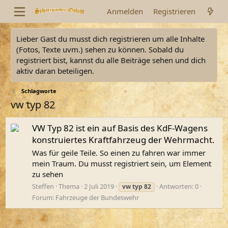
Anmelden
Registrieren
Lieber Gast du musst dich registrieren um alle Inhalte
(Fotos, Texte uvm.) sehen zu können. Sobald du
registriert bist, kannst du alle Beiträge sehen und dich
aktiv daran beteiligen.
Schlagworte
vw typ 82
VW Typ 82 ist ein auf Basis des KdF-Wagens
konstruiertes Kraftfahrzeug der Wehrmacht.
Was für geile Teile. So einen zu fahren war immer
mein Traum. Du musst registriert sein, um Element
zu sehen
Steffen
Thema
2 Juli 2019
Antworten: 0
vw
typ
82
Forum:
Fahrzeuge der Bundeswehr