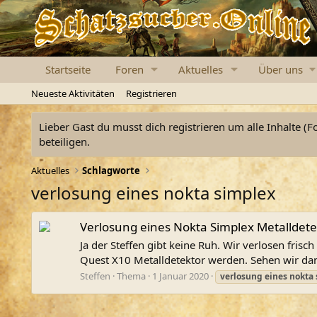
Startseite
Foren
Aktuelles
Über uns
Neueste Aktivitäten
Registrieren
Lieber Gast du musst dich registrieren um alle Inhalte (F
beteiligen.
Aktuelles
Schlagworte
verlosung eines nokta simplex
Verlosung eines Nokta Simplex Metalldete
Ja der Steffen gibt keine Ruh. Wir verlosen fris
Quest X10 Metalldetektor werden. Sehen wir dann
Steffen
Thema
1 Januar 2020
verlosung
eines
nokta