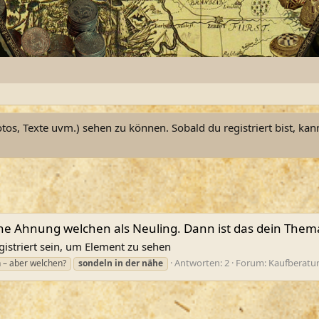
otos, Texte uvm.) sehen zu können. Sobald du registriert bist, kan
ine Ahnung welchen als Neuling. Dann ist das dein Thema
gistriert sein, um Element zu sehen
Antworten: 2
Forum:
Kaufberatun
 – aber welchen?
sondeln
in
der
nähe