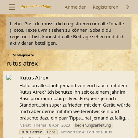
Anmelden
Registrieren
Lieber Gast du musst dich registrieren um alle Inhalte
(Fotos, Texte uvm.) sehen zu können. Sobald du
registriert bist, kannst du alle Beiträge sehen und dich
aktiv daran beteiligen.
Schlagworte
rutus atrex
Rutus Atrex
Hallo an alle...läuft jemand von euch auch mit dem
Rutus Atrex? Ich benutze ihn seit ca.einem Jahr im
Basicprogramm...big silver...Frequenz je nach
Standort...bin super zufrieden mit dem Gerät, würde
mich aber gerne mit ihm weiterentwickeln und
bräuchte dazu ein paar Tipps...hat jemand zufällig...
ivanat
Thema
8 April 2023
bedienungsanleitung
Antworten: 4
Forum:
Rutus
rutus
atrex
tipps