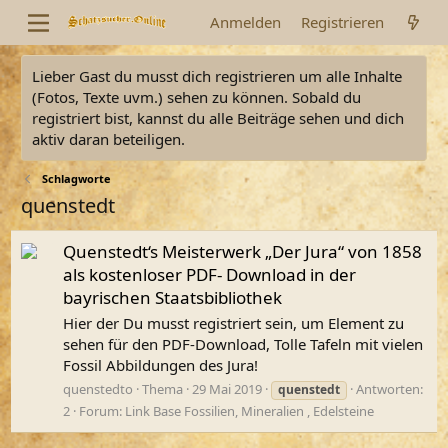
Anmelden
Registrieren
Lieber Gast du musst dich registrieren um alle Inhalte
(Fotos, Texte uvm.) sehen zu können. Sobald du
registriert bist, kannst du alle Beiträge sehen und dich
aktiv daran beteiligen.
Schlagworte
quenstedt
Quenstedt‘s Meisterwerk „Der Jura“ von 1858
als kostenloser PDF- Download in der
bayrischen Staatsbibliothek
Hier der Du musst registriert sein, um Element zu
sehen für den PDF-Download, Tolle Tafeln mit vielen
Fossil Abbildungen des Jura!
quenstedto
Thema
29 Mai 2019
Antworten:
quenstedt
2
Forum:
Link Base Fossilien, Mineralien , Edelsteine