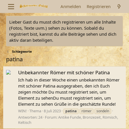
Anmelden
Registrieren
Lieber Gast du musst dich registrieren um alle Inhalte
(Fotos, Texte uvm.) sehen zu können. Sobald du
registriert bist, kannst du alle Beiträge sehen und dich
aktiv daran beteiligen.
Schlagworte
patina
Unbekannter Römer mit schöner Patina
Ich hab in dieser Woche einen unbekannten Römer
mit schöner Patina ausgegraben, den ich Euch
zeigen möchte Du musst registriert sein, um
Element zu sehenDu musst registriert sein, um
Element zu sehen Grüße in die geschätzte Runde!
WIN!
Thema
8 Juli 2023
patina
römer
sondeln
Antworten: 24
Forum:
Antike Funde, Bronzezeit, Römisch,
Keltisch