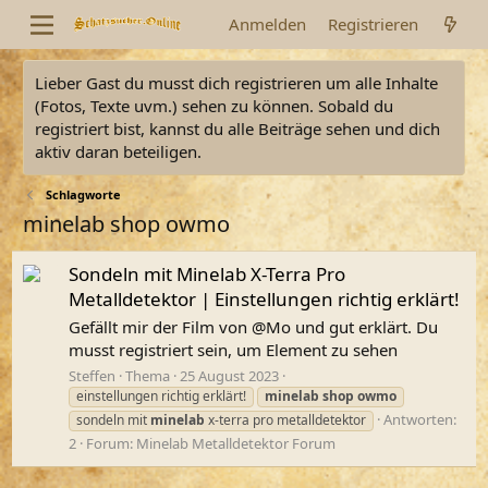
Anmelden
Registrieren
Lieber Gast du musst dich registrieren um alle Inhalte
(Fotos, Texte uvm.) sehen zu können. Sobald du
registriert bist, kannst du alle Beiträge sehen und dich
aktiv daran beteiligen.
Schlagworte
minelab shop owmo
Sondeln mit Minelab X-Terra Pro
Metalldetektor | Einstellungen richtig erklärt!
Gefällt mir der Film von @Mo und gut erklärt. Du
musst registriert sein, um Element zu sehen
Steffen
Thema
25 August 2023
einstellungen richtig erklärt!
minelab
shop
owmo
Antworten:
sondeln mit
minelab
x-terra pro metalldetektor
2
Forum:
Minelab Metalldetektor Forum