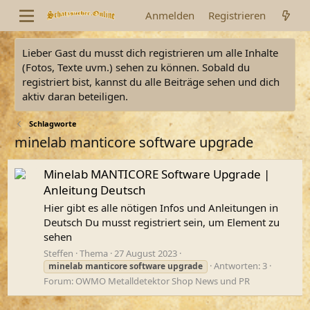
Anmelden
Registrieren
Lieber Gast du musst dich registrieren um alle Inhalte
(Fotos, Texte uvm.) sehen zu können. Sobald du
registriert bist, kannst du alle Beiträge sehen und dich
aktiv daran beteiligen.
Schlagworte
minelab manticore software upgrade
Minelab MANTICORE Software Upgrade |
Anleitung Deutsch
Hier gibt es alle nötigen Infos und Anleitungen in
Deutsch Du musst registriert sein, um Element zu
sehen
Steffen
Thema
27 August 2023
Antworten: 3
minelab
manticore
software
upgrade
Forum:
OWMO Metalldetektor Shop News und PR