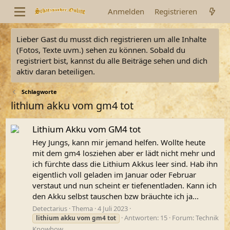
Anmelden
Registrieren
Lieber Gast du musst dich registrieren um alle Inhalte
(Fotos, Texte uvm.) sehen zu können. Sobald du
registriert bist, kannst du alle Beiträge sehen und dich
aktiv daran beteiligen.
Schlagworte
lithium akku vom gm4 tot
Lithium Akku vom GM4 tot
Hey Jungs, kann mir jemand helfen. Wollte heute
mit dem gm4 losziehen aber er lädt nicht mehr und
ich fürchte dass die Lithium Akkus leer sind. Hab ihn
eigentlich voll geladen im Januar oder Februar
verstaut und nun scheint er tiefenentladen. Kann ich
den Akku selbst tauschen bzw bräuchte ich ja...
Detectarius
Thema
4 Juli 2023
Antworten: 15
Forum:
Technik
lithium
akku
vom
gm4
tot
Knowhow