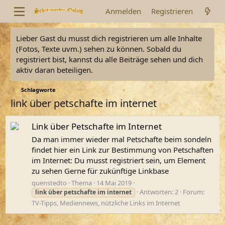
Anmelden
Registrieren
Lieber Gast du musst dich registrieren um alle Inhalte
(Fotos, Texte uvm.) sehen zu können. Sobald du
registriert bist, kannst du alle Beiträge sehen und dich
aktiv daran beteiligen.
Schlagworte
link über petschafte im internet
Link über Petschafte im Internet
Da man immer wieder mal Petschafte beim sondeln
findet hier ein Link zur Bestimmung von Petschaften
im Internet: Du musst registriert sein, um Element
zu sehen Gerne für zukünftige Linkbase
quenstedto
Thema
14 Mai 2019
Antworten: 2
Forum:
link
über
petschafte
im
internet
TV-Tipps, Mediennews, nützliche Links im Internet