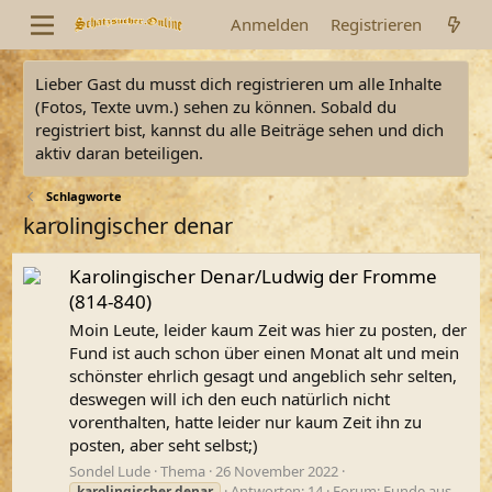
Anmelden
Registrieren
Lieber Gast du musst dich registrieren um alle Inhalte
(Fotos, Texte uvm.) sehen zu können. Sobald du
registriert bist, kannst du alle Beiträge sehen und dich
aktiv daran beteiligen.
Schlagworte
karolingischer denar
Karolingischer Denar/Ludwig der Fromme
(814-840)
Moin Leute, leider kaum Zeit was hier zu posten, der
Fund ist auch schon über einen Monat alt und mein
schönster ehrlich gesagt und angeblich sehr selten,
deswegen will ich den euch natürlich nicht
vorenthalten, hatte leider nur kaum Zeit ihn zu
posten, aber seht selbst;)
Sondel Lude
Thema
26 November 2022
Antworten: 14
Forum:
Funde aus
karolingischer
denar