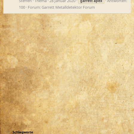
Steffen
Thema
28 Januar 2020
Antworten:
garrett
apex
100
Forum:
Garrett Metalldetektor Forum
Schlagworte