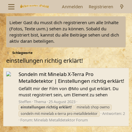
Anmelden
Registrieren
Lieber Gast du musst dich registrieren um alle Inhalte
(Fotos, Texte uvm.) sehen zu können. Sobald du
registriert bist, kannst du alle Beiträge sehen und dich
aktiv daran beteiligen.
Schlagworte
einstellungen richtig erklärt!
Sondeln mit Minelab X-Terra Pro
Metalldetektor | Einstellungen richtig erklärt!
Gefällt mir der Film von @Mo und gut erklärt. Du
musst registriert sein, um Element zu sehen
Steffen
Thema
25 August 2023
einstellungen
richtig
erklärt!
minelab shop owmo
Antworten: 2
sondeln mit minelab x-terra pro metalldetektor
Forum:
Minelab Metalldetektor Forum