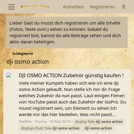
Anmelden
Registrieren
Lieber Gast du musst dich registrieren um alle Inhalte
(Fotos, Texte uvm.) sehen zu können. Sobald du
registriert bist, kannst du alle Beiträge sehen und dich
aktiv daran beteiligen.
Schlagworte
dji osmo action
DJI OSMO ACTION Zubehör günstig kaufen !
Viele meiner Kumpels haben sich wie ich eine dji
osmo Action gekauft. Nun stelle ich mir dir Frage
welches Zubehör da nun passt. Laut einigen Filmen
von YouTube passt auch das Zubehör der GoPro. Du
musst registriert sein, um Element zu sehen Ich
werde mir das hier bestellen, Was nicht passt...
Steffen
Thema
19 Mai 2019
display folie
dji
osmo
action
displayschutz folie
dji
osmo
action
dji
osmo
action