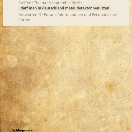
Steffen
Thema
8 September 2019
darf
man
in
deutschland
metalldetektor
benutzen
Antworten: 9
Forum:
Informationen und Feedback zum
Forum
Schlagworte