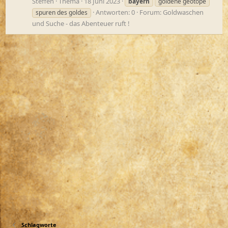
Steffen
Thema
18 Juni 2023
bayern
goldene geotope
Antworten: 0
Forum:
Goldwaschen
spuren des goldes
und Suche - das Abenteuer ruft !
Schlagworte