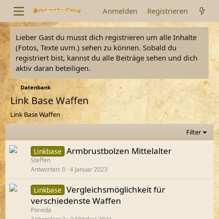
Anmelden
Registrieren
Lieber Gast du musst dich registrieren um alle Inhalte
(Fotos, Texte uvm.) sehen zu können. Sobald du
registriert bist, kannst du alle Beiträge sehen und dich
aktiv daran beteiligen.
Datenbank
Link Base Waffen
Link Base Waffen
Filter
Armbrustbolzen Mittelalter
Linkbase
Steffen
Antworten
0
4 Januar 2023
Vergleichsmöglichkeit für
Linkbase
verschiedenste Waffen
Porvida