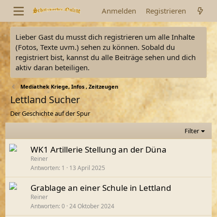
Anmelden
Registrieren
Lieber Gast du musst dich registrieren um alle Inhalte
(Fotos, Texte uvm.) sehen zu können. Sobald du
registriert bist, kannst du alle Beiträge sehen und dich
aktiv daran beteiligen.
Mediathek Kriege, Infos , Zeitzeugen
Lettland Sucher
Der Geschichte auf der Spur
Filter
WK1 Artillerie Stellung an der Düna
Reiner
Antworten
1
13 April 2025
Grablage an einer Schule in Lettland
Reiner
Antworten
0
24 Oktober 2024