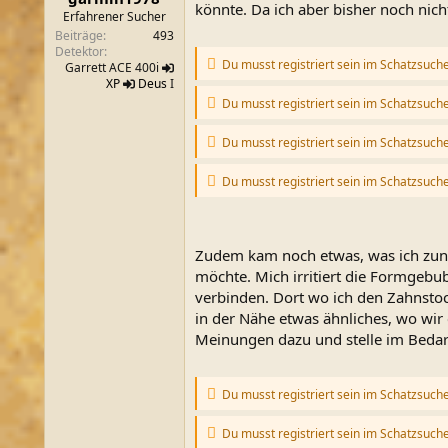
könnte. Da ich aber bisher noch nich
m
Erfahrener Sucher
Beiträge
493
Detektor
Du musst registriert sein im Schatzsuch
Garrett ACE 400i
XP
Deus
I
Du musst registriert sein im Schatzsuch
Du musst registriert sein im Schatzsuch
Du musst registriert sein im Schatzsuch
Zudem kam noch etwas, was ich zunäc
möchte. Mich irritiert die Formgeb
verbinden. Dort wo ich den Zahnstoc
in der Nähe etwas ähnliches, wo wir 
Meinungen dazu und stelle im Bedarfs
Du musst registriert sein im Schatzsuch
Du musst registriert sein im Schatzsuch