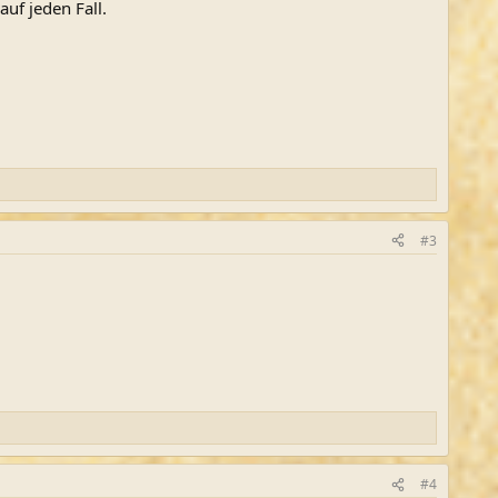
uf jeden Fall.
#3
#4