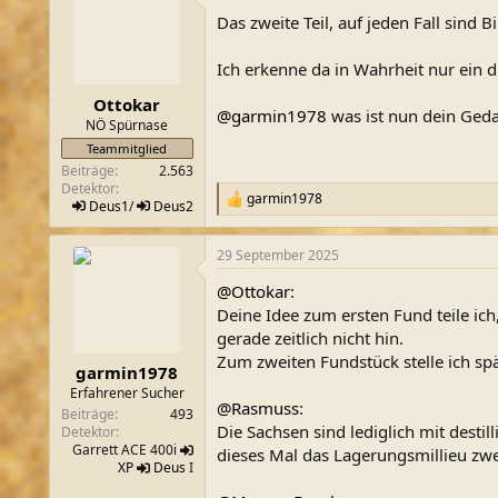
t
Das zweite Teil, auf jeden Fall sind B
i
o
n
Ich erkenne da in Wahrheit nur ein 
e
n
Ottokar
@garmin1978
was ist nun dein Geda
:
NÖ Spürnase
Teammitglied
Beiträge
2.563
Detektor
garmin1978
R
Deus1
/
Deus2
e
a
29 September 2025
k
t
@Ottokar
:
i
o
Deine Idee zum ersten Fund teile ic
n
gerade zeitlich nicht hin.
e
Zum zweiten Fundstück stelle ich sp
n
garmin1978
:
Erfahrener Sucher
@Rasmuss
:
Beiträge
493
Die Sachsen sind lediglich mit desti
Detektor
Garrett ACE 400i
dieses Mal das Lagerungsmillieu zwe
XP
Deus
I