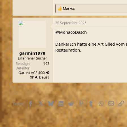
Markus
R
e
a
30 September 2025
k
t
@MonacoDasch
i
o
n
Danke! Ich hatte eine Art Glied vom
e
Restauration.
n
garmin1978
:
Erfahrener Sucher
Beiträge
493
Detektor
Garrett ACE 400i
XP
Deus
I
Facebook
X (Twitter)
Bluesky
LinkedIn
Reddit
Pinterest
Tumblr
WhatsApp
E-Mail
L
Teilen: