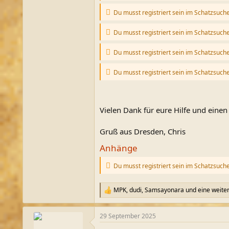
Du musst registriert sein im Schatzsuch
Du musst registriert sein im Schatzsuch
Du musst registriert sein im Schatzsuch
Du musst registriert sein im Schatzsuch
Vielen Dank für eure Hilfe und eine
Gruß aus Dresden, Chris
Anhänge
Du musst registriert sein im Schatzsuch
MPK
,
dudi
,
Samsayonara
und eine weite
R
e
a
29 September 2025
k
t