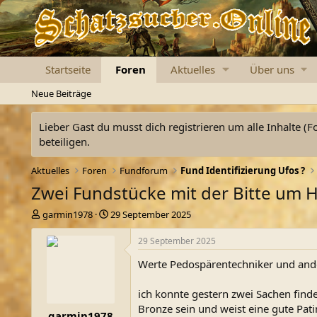
Startseite
Foren
Aktuelles
Über uns
Neue Beiträge
Lieber Gast du musst dich registrieren um alle Inhalte (F
beteiligen.
Aktuelles
Foren
Fundforum
Fund Identifizierung Ufos ?
Zwei Fundstücke mit der Bitte um H
E
E
garmin1978
29 September 2025
r
r
s
s
29 September 2025
t
t
Werte Pedospärentechniker und and
e
e
l
l
l
l
ich konnte gestern zwei Sachen find
e
t
Bronze sein und weist eine gute Pati
garmin1978
r
a