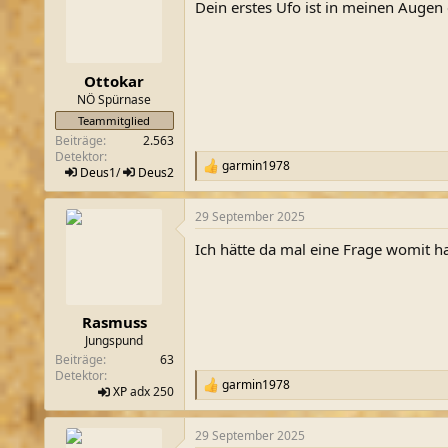
Dein erstes Ufo ist in meinen Augen 
i
o
n
e
n
Ottokar
:
NÖ Spürnase
Teammitglied
Beiträge
2.563
Detektor
garmin1978
R
Deus1
/
Deus2
e
a
29 September 2025
k
t
Ich hätte da mal eine Frage womit h
i
o
n
e
n
Rasmuss
:
Jungspund
Beiträge
63
Detektor
garmin1978
R
XP
adx 250
e
a
29 September 2025
k