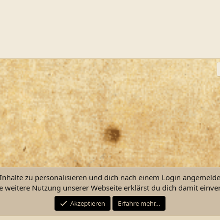
ink
nhalte zu personalisieren und dich nach einem Login angemeldet 
e weitere Nutzung unserer Webseite erklärst du dich damit einve
Kontakt
Nutzu
Akzeptieren
Erfahre mehr…
®
Community platform by XenForo
© 2010-2026 XenForo Ltd.