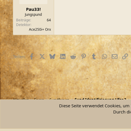
Pau33!
Jungspund
Beiträge
64
Detektor
Ace250i+ Orx
Facebook
X (Twitter)
Bluesky
LinkedIn
Reddit
Pinterest
Tumblr
WhatsApp
E-Mail
L
Teilen:
Aktuelles
Foren
Fundforum
Fund Identifizierung Ufos ?
Diese Seite verwendet Cookies, um I
Durch di