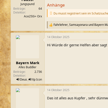
m
Jungspund
Anhänge
Beiträge
64
Detektor
Du musst registriert sein im Schatzsuch
Ace250i+ Orx
Fahrlehrer
,
Samsayonara
und
Bayern M
R
e
a
14 Oktober 2025
k
t
Hi Würde dir gerne Helfen aber sagt
i
o
n
e
n
Bayern Mark
:
Alles Buddler
Beiträge
2.736
Detektor
Deus
,
Xp
Icon
14 Oktober 2025
Das ist alles aus Kupfer , sehr dünnw