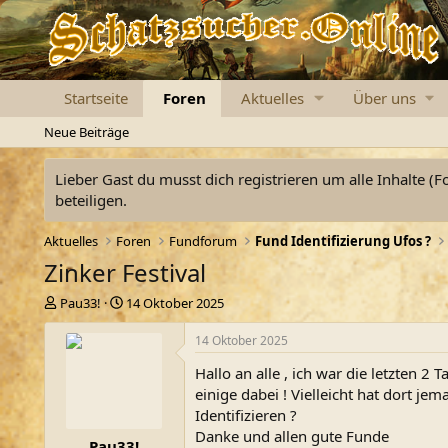
Startseite
Foren
Aktuelles
Über uns
Neue Beiträge
Lieber Gast du musst dich registrieren um alle Inhalte (F
beteiligen.
Aktuelles
Foren
Fundforum
Fund Identifizierung Ufos ?
Zinker Festival
E
E
Pau33!
14 Oktober 2025
r
r
s
s
14 Oktober 2025
t
t
Hallo an alle , ich war die letzten
e
e
l
l
einige dabei ! Vielleicht hat dort je
l
l
Identifizieren ?
e
t
Danke und allen gute Funde
Pau33!
r
a