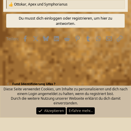
Ottokar
,
Apex
und
Symphorianus
R
e
a
Du musst dich einloggen oder registrieren, um hier zu
k
antworten.
t
i
o
Facebook
X (Twitter)
Bluesky
LinkedIn
Reddit
Pinterest
Tumblr
WhatsApp
E-Mail
Link
Teilen:
n
e
n
:
Fund Identifizierung Ufos ?
Diese Seite verwendet Cookies, um Inhalte zu personalisieren und dich nach
einem Login angemeldet zu halten, wenn du registriert bist.
Kontakt
Nutzungsbedingungen
Datenschutz
Durch die weitere Nutzung unserer Webseite erklärst du dich damit
Hilfe und Impressum
Start
R
einverstanden.
S
S
Akzeptieren
Erfahre mehr…
®
Community platform by XenForo
© 2010-2026 XenForo Ltd.