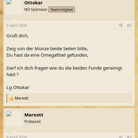
Ottokar
k
t
NÖ Spürnase
Teammitglied
i
o
n
9 April 2026
#2
e
n
Grüß dich,
:
Zeig von der Münze beide Seiten bitte,
Du hast da eine Omegafibel gefunden,
Darf ich dich fragen wie du die beiden Funde gereinigt
hast ?
Lg Ottokar
Marxott
R
e
a
Marxott
k
t
Probezeit
i
o
n
9 April 2026
#3