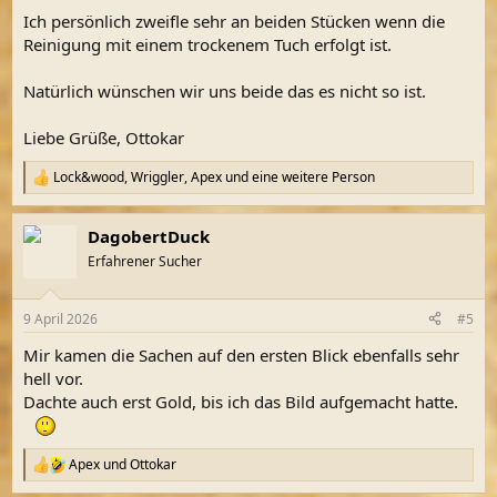
Ich persönlich zweifle sehr an beiden Stücken wenn die
Reinigung mit einem trockenem Tuch erfolgt ist.
Natürlich wünschen wir uns beide das es nicht so ist.
Liebe Grüße, Ottokar
Lock&wood
,
Wriggler
,
Apex
und eine weitere Person
R
e
a
DagobertDuck
k
t
Erfahrener Sucher
i
o
n
9 April 2026
#5
e
n
Mir kamen die Sachen auf den ersten Blick ebenfalls sehr
:
hell vor.
Dachte auch erst Gold, bis ich das Bild aufgemacht hatte.
Apex
und
Ottokar
R
e