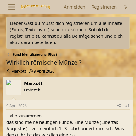
Anmelden
Registrieren
Lieber Gast du musst dich registrieren um alle Inhalte
(Fotos, Texte uvm.) sehen zu können. Sobald du
registriert bist, kannst du alle Beiträge sehen und dich
aktiv daran beteiligen.
Fund Identifizierung Ufos ?
Wirklich römische Münze ?
E
E
Marxott
9 April 2026
r
r
s
s
Marxott
t
t
Probezeit
e
e
l
l
l
l
9 April 2026
#1
e
t
r
a
Hallo zusammen,
m
das sind meine heutigen Funde. Eine Münze (Libertas
Augustus) - vermeintlich 1.-3. Jahrhundert römisch. Was
denkt ihr, ist das wirklich eine ???