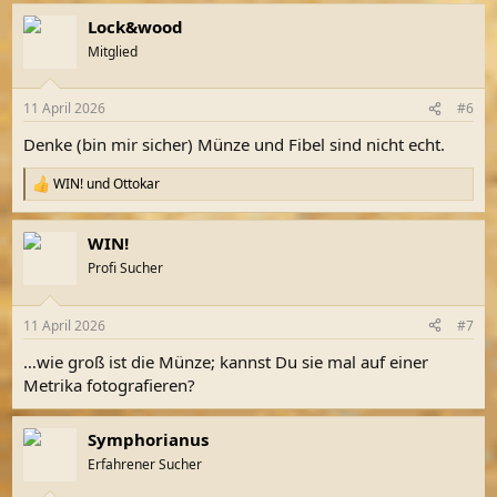
a
Lock&wood
k
t
Mitglied
i
o
n
11 April 2026
#6
e
n
Denke (bin mir sicher) Münze und Fibel sind nicht echt.
:
WIN!
und
Ottokar
R
e
a
WIN!
k
t
Profi Sucher
i
o
n
11 April 2026
#7
e
n
…wie groß ist die Münze; kannst Du sie mal auf einer
:
Metrika fotografieren?
Symphorianus
Erfahrener Sucher