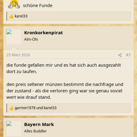
:
schöne Funde
karel33
R
e
a
Kronkorkenpirat
k
t
Alm-Öhi
i
o
n
25 März 2026
#3
e
n
die funde gefallen mir und es hat sich auch ausgezahlt
:
dort zu laufen.
den preis seltener münzen bestimmt die nachfrage und
der zustand - als die verloren ging war sie genau soviel
wert wie drauf stand.
garmin1978
und
karel33
R
e
a
Bayern Mark
k
t
Alles Buddler
i