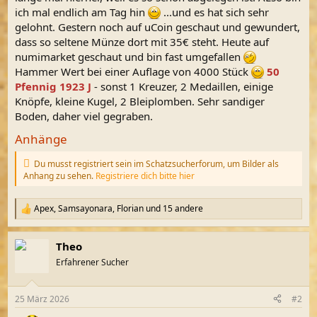
ich mal endlich am Tag hin
...und es hat sich sehr
gelohnt. Gestern noch auf uCoin geschaut und gewundert,
dass so seltene Münze dort mit 35€ steht. Heute auf
numimarket geschaut und bin fast umgefallen
Hammer Wert bei einer Auflage von 4000 Stück
50
Pfennig 1923 J
- sonst 1 Kreuzer, 2 Medaillen, einige
Knöpfe, kleine Kugel, 2 Bleiplomben. Sehr sandiger
Boden, daher viel gegraben.
Anhänge
Du musst registriert sein im Schatzsucherforum, um Bilder als
Anhang zu sehen.
Registriere dich bitte hier
Apex
,
Samsayonara
,
Florian
und 15 andere
R
e
a
Theo
k
t
Erfahrener Sucher
i
o
n
25 März 2026
#2
e
n