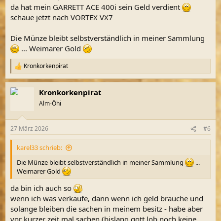
da hat mein GARRETT ACE 400i sein Geld verdient
schaue jetzt nach VORTEX VX7
Die Münze bleibt selbstverständlich in meiner Sammlung
... Weimarer Gold
Kronkorkenpirat
R
e
a
Kronkorkenpirat
k
t
Alm-Öhi
i
o
n
27 März 2026
#6
e
n
karel33 schrieb:
:
Die Münze bleibt selbstverständlich in meiner Sammlung
...
Weimarer Gold
da bin ich auch so
wenn ich was verkaufe, dann wenn ich geld brauche und
solange bleiben die sachen in meinem besitz - habe aber
vor kurzer zeit mal sachen (bislang gott lob noch keine