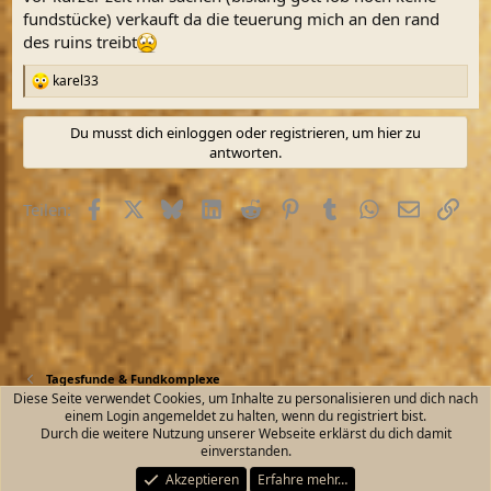
fundstücke) verkauft da die teuerung mich an den rand
des ruins treibt
karel33
R
e
a
Du musst dich einloggen oder registrieren, um hier zu
k
antworten.
t
i
o
Facebook
X (Twitter)
Bluesky
LinkedIn
Reddit
Pinterest
Tumblr
WhatsApp
E-Mail
Link
Teilen:
n
e
n
:
Tagesfunde & Fundkomplexe
Diese Seite verwendet Cookies, um Inhalte zu personalisieren und dich nach
einem Login angemeldet zu halten, wenn du registriert bist.
Kontakt
Nutzungsbedingungen
Datenschutz
Durch die weitere Nutzung unserer Webseite erklärst du dich damit
Hilfe und Impressum
Start
R
einverstanden.
S
S
Akzeptieren
Erfahre mehr…
®
Community platform by XenForo
© 2010-2026 XenForo Ltd.