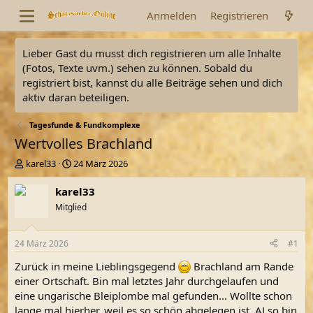
Anmelden
Registrieren
Lieber Gast du musst dich registrieren um alle Inhalte
(Fotos, Texte uvm.) sehen zu können. Sobald du
registriert bist, kannst du alle Beiträge sehen und dich
aktiv daran beteiligen.
Tagesfunde & Fundkomplexe
Wertvolles Brachland
E
E
karel33
24 März 2026
r
r
s
s
karel33
t
t
Mitglied
e
e
l
l
l
l
24 März 2026
#1
e
t
r
a
Zurück in meine Lieblingsgegend
Brachland am Rande
m
einer Ortschaft. Bin mal letztes Jahr durchgelaufen und
eine ungarische Bleiplombe mal gefunden... Wollte schon
lange mal hierher, weil es so schön abgelegen ist. ALso bin