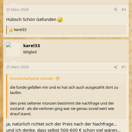
o
n
25 März 2026
#4
e
n
Hübsch Schön Gefunden
:
karel33
R
e
a
karel33
k
t
Mitglied
i
o
n
25 März 2026
#5
e
n
Kronkorkenpirat schrieb:
:
die funde gefallen mir und es hat sich auch ausgezahlt dort zu
laufen.
den preis seltener münzen bestimmt die nachfrage und der
zustand - als die verloren ging war sie genau soviel wert wie
drauf stand.
ja, natürlich richtet sich der Preis nach der Nachfrage...
und ich denke, dass selbst 500-600 € schon viel wären...