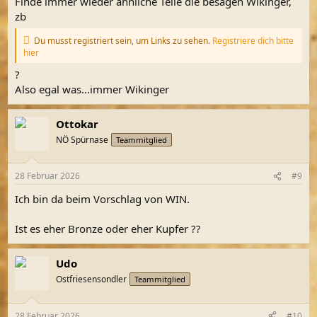
Finde immer wieder ähnliche Teile die besagen Wikinger,
zb
Du musst registriert sein, um Links zu sehen.
Registriere dich bitte
hier
?
Also egal was...immer Wikinger
Ottokar
NÖ Spürnase
Teammitglied
28 Februar 2026
#9
Ich bin da beim Vorschlag von WIN.
Ist es eher Bronze oder eher Kupfer ??
Udo
Ostfriesensondler
Teammitglied
28 Februar 2026
#10