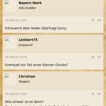
Bayern Mark
k
t
Alles Buddler
i
o
n
26 Februar 2026
#6
e
n
Intresannt aber leider überfragt Sorry.
:
Leitbert75
Jungspund
26 Februar 2026
#7
Eventuell ein Teil einer kleinen Glocke?
Christian
Mitglied
26 Februar 2026
#8
Wie schwer ist es denn?