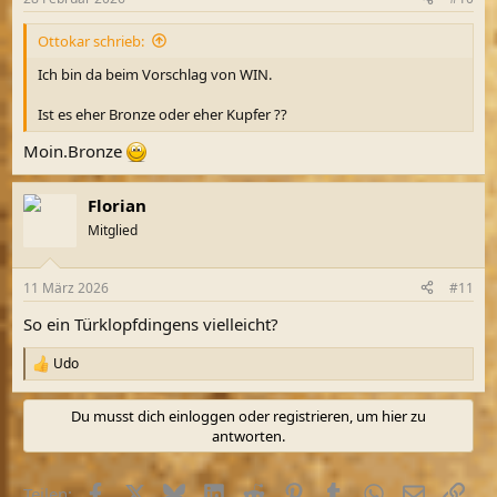
Ottokar schrieb:
Ich bin da beim Vorschlag von WIN.
Ist es eher Bronze oder eher Kupfer ??
Moin.Bronze
Florian
Mitglied
11 März 2026
#11
So ein Türklopfdingens vielleicht?
Udo
R
e
a
Du musst dich einloggen oder registrieren, um hier zu
k
antworten.
t
i
o
Facebook
X (Twitter)
Bluesky
LinkedIn
Reddit
Pinterest
Tumblr
WhatsApp
E-Mail
Link
Teilen:
n