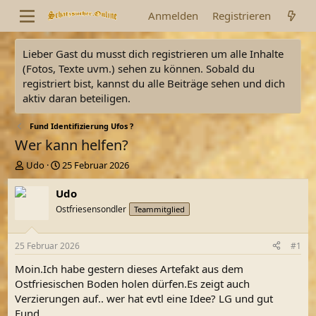
Anmelden
Registrieren
Lieber Gast du musst dich registrieren um alle Inhalte
(Fotos, Texte uvm.) sehen zu können. Sobald du
registriert bist, kannst du alle Beiträge sehen und dich
aktiv daran beteiligen.
Fund Identifizierung Ufos ?
Wer kann helfen?
E
E
Udo
25 Februar 2026
r
r
s
s
Udo
t
t
Ostfriesensondler
Teammitglied
e
e
l
l
l
l
25 Februar 2026
#1
e
t
r
a
Moin.Ich habe gestern dieses Artefakt aus dem
m
Ostfriesischen Boden holen dürfen.Es zeigt auch
Verzierungen auf.. wer hat evtl eine Idee? LG und gut
Fund.