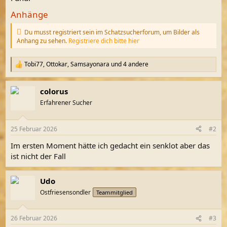
Anhänge
Du musst registriert sein im Schatzsucherforum, um Bilder als
Anhang zu sehen.
Registriere dich bitte hier
Tobi77
,
Ottokar
,
Samsayonara
und 4 andere
R
e
a
colorus
k
t
Erfahrener Sucher
i
o
n
25 Februar 2026
#2
e
n
Im ersten Moment hätte ich gedacht ein senklot aber das
:
ist nicht der Fall
Udo
Ostfriesensondler
Teammitglied
26 Februar 2026
#3