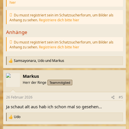
hier
Du musst registriert sein im Schatzsucherforum, um Bilder als
Anhang zu sehen.
Registriere dich bitte hier
Anhänge
Du musst registriert sein im Schatzsucherforum, um Bilder als
Anhang zu sehen.
Registriere dich bitte hier
Samsayonara
,
Udo
und
Markus
R
e
a
Markus
k
t
Herr der Ringe
Teammitglied
i
o
n
26 Februar 2026
#5
e
n
Ja schaut alt aus hab ich schon mal so gesehen...
:
Udo
R
e
a