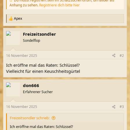
Du musst registriert sein im Schatzsucherforum, um Bilder als
Anhang zu sehen.
Registriere dich bitte hier
Apex
R
e
a
Freizeitsondler
k
t
Sondelflop
i
o
n
16 November 2025
#2
e
n
Ich eröffne mal das Raten: Schlüssel?
:
Vielleicht für einen Keuschheitsgürtel
don666
Erfahrener Sucher
16 November 2025
#3
Freizeitsondler schrieb:
Ich eröffne mal das Raten: Schlüssel?