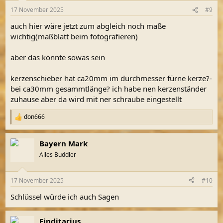
n
17 November 2025
#9
e
n
auch hier wäre jetzt zum abgleich noch maße
:
wichtig(maßblatt beim fotografieren)
aber das könnte sowas sein
kerzenschieber hat ca20mm im durchmesser fürne kerze?-
bei ca30mm gesammtlänge? ich habe nen kerzenständer
zuhause aber da wird mit ner schraube eingestellt
don666
R
e
a
Bayern Mark
k
t
Alles Buddler
i
o
n
17 November 2025
#10
e
n
Schlüssel würde ich auch Sagen
:
Finditarius