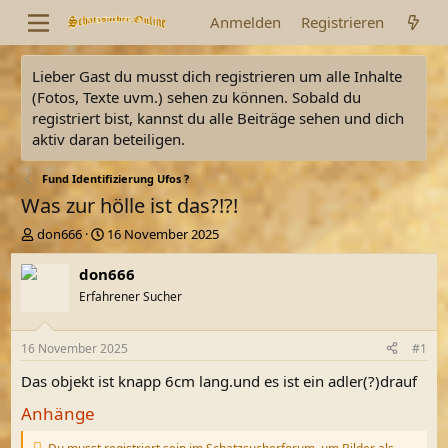
Anmelden
Registrieren
Lieber Gast du musst dich registrieren um alle Inhalte
(Fotos, Texte uvm.) sehen zu können. Sobald du
registriert bist, kannst du alle Beiträge sehen und dich
aktiv daran beteiligen.
Fund Identifizierung Ufos ?
Was zur hölle ist das?!?!
E
E
don666
16 November 2025
r
r
s
s
don666
t
t
Erfahrener Sucher
e
e
l
l
l
l
16 November 2025
#1
e
t
r
a
Das objekt ist knapp 6cm lang.und es ist ein adler(?)drauf
m
Anhänge