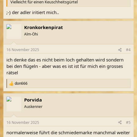
Vielleicht für einen Keuschheitsgürtel
;-) der adler iritiert mich..
Kronkorkenpirat
Alm-Öhi
16 November 2025
#4
ich denke das es nicht beim loch gehalten wird sondern
bei den flügeln - aber was es ist ist für mich ein grosses
rätsel
don666
R
e
a
Porvida
k
t
Auskenner
i
o
n
16 November 2025
#5
e
n
normalerweise führt die schmiedemarke manchmal weiter
: