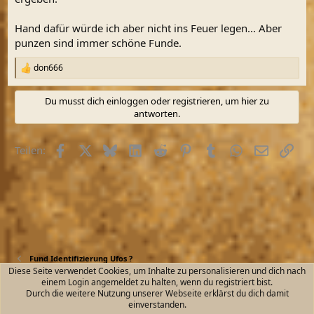
Hand dafür würde ich aber nicht ins Feuer legen... Aber
punzen sind immer schöne Funde.
don666
R
e
a
Du musst dich einloggen oder registrieren, um hier zu
k
antworten.
t
i
o
Facebook
X (Twitter)
Bluesky
LinkedIn
Reddit
Pinterest
Tumblr
WhatsApp
E-Mail
Link
Teilen:
n
e
n
:
Fund Identifizierung Ufos ?
Diese Seite verwendet Cookies, um Inhalte zu personalisieren und dich nach
einem Login angemeldet zu halten, wenn du registriert bist.
Kontakt
Nutzungsbedingungen
Datenschutz
Durch die weitere Nutzung unserer Webseite erklärst du dich damit
Hilfe und Impressum
Start
R
einverstanden.
S