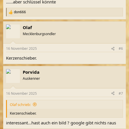
......aber schlüssel könnte
don666
R
e
a
Olaf
k
t
Mecklenburgsondler
i
o
n
16 November 2025
#6
e
n
Kerzenschieber.
:
Porvida
Auskenner
16 November 2025
#7
Olaf schrieb:
Kerzenschieber.
interessant...hast auch ein bild ? google gibt nichts raus