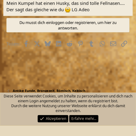
Mein Kumpel hat einen Husky, das sind tolle Fellnasen....
Der sagt das gleiche wie du
LG Adeo
Du musst dich einloggen oder registrieren, um hier zu
antworten.
Facebook
X (Twitter)
Bluesky
LinkedIn
Reddit
Pinterest
Tumblr
WhatsApp
E-Mail
Link
Teilen:
Antike Funde, Bronzezeit, Römisch, Keltisch
Diese Seite verwendet Cookies, um Inhalte zu personalisieren und dich nach
einem Login angemeldet zu halten, wenn du registriert bist.
Kontakt
Nutzungsbedingungen
Datenschutz
Durch die weitere Nutzung unserer Webseite erklärst du dich damit
Hilfe und Impressum
Start
R
einverstanden.
S
S
Akzeptieren
Erfahre mehr…
®
Community platform by XenForo
© 2010-2026 XenForo Ltd.