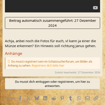
Beitrag automatisch zusammengeführt:
27 Dezember
2024
Achja, anbei noch die Fotos für euch, vl kann ja einer die
Münze erkennen? Ein Hinweis soll richtung Janus gehen.
Anhänge
Du musst registriert sein im Schatzsucherforum, um Bilder als
Anhang zu sehen.
Registriere dich bitte hier
Zuletzt bearbeitet:
27 Dezember 2024
Du musst dich einloggen oder registrieren, um hier zu
antworten.
Facebook
X (Twitter)
Bluesky
LinkedIn
Reddit
Pinterest
Tumblr
WhatsApp
E-Mail
Link
Teilen: