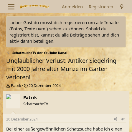
Anmelden
Registrieren
Lieber Gast du musst dich registrieren um alle Inhalte
(Fotos, Texte uvm.) sehen zu können. Sobald du
registriert bist, kannst du alle Beiträge sehen und dich
aktiv daran beteiligen.
SchatzsucheTV der YouTube Kanal
Unglaublicher Verlust: Antiker Siegelring
mit 2000 Jahre alter Münze im Garten
verloren!
E
E
Patrik
20 Dezember 2024
r
r
s
s
Patrik
t
t
SchatzsucheTV
e
e
l
l
l
l
20 Dezember 2024
#1
e
t
r
a
Bei einer außergewöhnlichen Schatzsuche habe ich einen