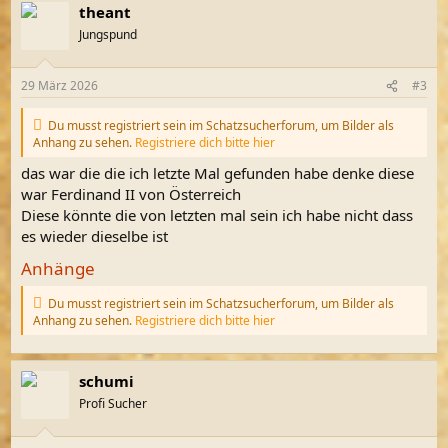
theant
k
t
Jungspund
i
o
n
29 März 2026
#3
e
n
:
Du musst registriert sein im Schatzsucherforum, um Bilder als
Anhang zu sehen.
Registriere dich bitte hier
das war die die ich letzte Mal gefunden habe denke diese
war Ferdinand II von Österreich
Diese könnte die von letzten mal sein ich habe nicht dass
es wieder dieselbe ist
Anhänge
Du musst registriert sein im Schatzsucherforum, um Bilder als
Anhang zu sehen.
Registriere dich bitte hier
schumi
Profi Sucher