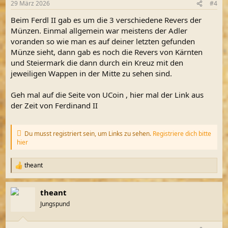
29 März 2026
#4
Beim Ferdl II gab es um die 3 verschiedene Revers der
Münzen. Einmal allgemein war meistens der Adler
voranden so wie man es auf deiner letzten gefunden
Münze sieht, dann gab es noch die Revers von Kärnten
und Steiermark die dann durch ein Kreuz mit den
jeweiligen Wappen in der Mitte zu sehen sind.
Geh mal auf die Seite von UCoin , hier mal der Link aus
der Zeit von Ferdinand II
Du musst registriert sein, um Links zu sehen.
Registriere dich bitte
hier
theant
R
e
a
theant
k
t
Jungspund
i
o
n