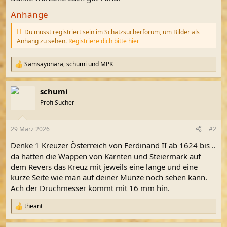
Anhänge
Du musst registriert sein im Schatzsucherforum, um Bilder als
Anhang zu sehen.
Registriere dich bitte hier
Samsayonara
,
schumi
und
MPK
R
e
a
schumi
k
t
Profi Sucher
i
o
n
29 März 2026
#2
e
n
Denke 1 Kreuzer Österreich von Ferdinand II ab 1624 bis ..
:
da hatten die Wappen von Kärnten und Steiermark auf
dem Revers das Kreuz mit jeweils eine lange und eine
kurze Seite wie man auf deiner Münze noch sehen kann.
Ach der Druchmesser kommt mit 16 mm hin.
theant
R
e
a