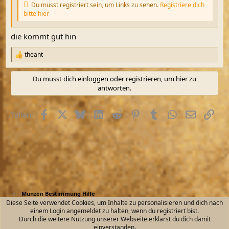
Du musst registriert sein, um Links zu sehen.
Registriere dich
bitte hier
die kommt gut hin
theant
R
e
a
Du musst dich einloggen oder registrieren, um hier zu
k
antworten.
t
i
o
Facebook
X (Twitter)
Bluesky
LinkedIn
Reddit
Pinterest
Tumblr
WhatsApp
E-Mail
Link
Teilen:
n
e
n
:
Münzen Bestimmung Hilfe
Diese Seite verwendet Cookies, um Inhalte zu personalisieren und dich nach
einem Login angemeldet zu halten, wenn du registriert bist.
Kontakt
Nutzungsbedingungen
Datenschutz
Durch die weitere Nutzung unserer Webseite erklärst du dich damit
Hilfe und Impressum
Start
R
einverstanden.