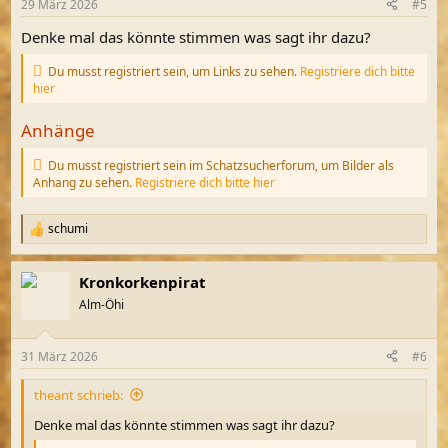
29 März 2026
#5
e
n
Denke mal das könnte stimmen was sagt ihr dazu?
:
Du musst registriert sein, um Links zu sehen.
Registriere dich bitte
hier
Anhänge
Du musst registriert sein im Schatzsucherforum, um Bilder als
Anhang zu sehen.
Registriere dich bitte hier
schumi
R
e
a
Kronkorkenpirat
k
t
Alm-Öhi
i
o
n
31 März 2026
#6
e
n
theant schrieb:
:
Denke mal das könnte stimmen was sagt ihr dazu?