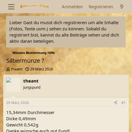
Anmelden
Registrieren
Lieber Gast du musst dich registrieren um alle Inhalte
(Fotos, Texte uvm.) sehen zu können. Sobald du
registriert bist, kannst du alle Beiträge sehen und dich
aktiv daran beteiligen.
Münzen Bestimmung Hilfe
Silbermünze ?
E
E
theant
29 März 2026
r
r
s
s
theant
t
t
Jungspund
e
e
l
l
l
l
29 März 2026
#1
e
t
r
a
15,34mm Durchmesser
m
Dicke 0,49mm
Gewicht 0,542g
Danke wünsche euch gut Fund!