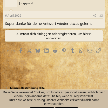
t
Jungspund
i
o
n
6 April 2026
#3
e
n
Super danke für deine Antwort wieder etwas gelernt
:
Du musst dich einloggen oder registrieren, um hier zu
antworten.
Facebook
X (Twitter)
Bluesky
LinkedIn
Reddit
Pinterest
Tumblr
WhatsApp
E-Mail
Link
Teilen:
Münzen Bestimmung Hilfe
Diese Seite verwendet Cookies, um Inhalte zu personalisieren und dich nach
einem Login angemeldet zu halten, wenn du registriert bist.
Kontakt
Nutzungsbedingungen
Datenschutz
Durch die weitere Nutzung unserer Webseite erklärst du dich damit
Hilfe und Impressum
Start
R
einverstanden.
S