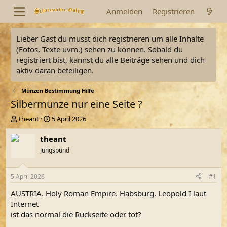
Anmelden
Registrieren
Lieber Gast du musst dich registrieren um alle Inhalte
(Fotos, Texte uvm.) sehen zu können. Sobald du
registriert bist, kannst du alle Beiträge sehen und dich
aktiv daran beteiligen.
Münzen Bestimmung Hilfe
Silbermünze nur eine Seite ?
E
E
theant
5 April 2026
r
r
s
s
theant
t
t
Jungspund
e
e
l
l
l
l
5 April 2026
#1
e
t
r
a
AUSTRIA. Holy Roman Empire. Habsburg. Leopold I laut
m
Internet
ist das normal die Rückseite oder tot?