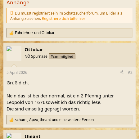
Anhänge
Du musst registriert sein im Schatzsucherforum, um Bilder als
Anhang zu sehen.
Registriere dich bitte hier
Fahrlehrer
und
Ottokar
R
e
a
Ottokar
k
t
NÖ Spürnase
Teammitglied
i
o
n
5 April 2026
#2
e
n
Grüß dich,
:
Nein das ist bei der normal, ist ein 2 Pfennig unter
Leopold von 1676soweit ich das richtig lese.
Die sind einseitig geprägt worden.
schumi
,
Apex
,
theant
und eine weitere Person
R
e
a
theant
k