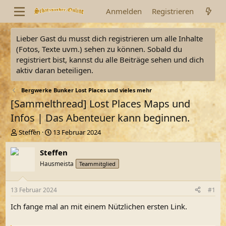
Anmelden
Registrieren
Lieber Gast du musst dich registrieren um alle Inhalte
(Fotos, Texte uvm.) sehen zu können. Sobald du
registriert bist, kannst du alle Beiträge sehen und dich
aktiv daran beteiligen.
Bergwerke Bunker Lost Places und vieles mehr
[Sammelthread] Lost Places Maps und
Infos | Das Abenteuer kann beginnen.
E
E
Steffen
13 Februar 2024
r
r
s
s
Steffen
t
t
Hausmeista
Teammitglied
e
e
l
l
l
l
13 Februar 2024
#1
e
t
r
a
Ich fange mal an mit einem Nützlichen ersten Link.
m