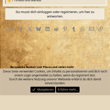
† Timboo
und
Markus
R
e
a
Du musst dich einloggen oder registrieren, um hier zu
k
antworten.
t
i
o
Facebook
X (Twitter)
Bluesky
LinkedIn
Reddit
Pinterest
Tumblr
WhatsApp
E-Mail
Link
Teilen:
n
e
n
:
Bergwerke Bunker Lost Places und vieles mehr
Diese Seite verwendet Cookies, um Inhalte zu personalisieren und dich nach
einem Login angemeldet zu halten, wenn du registriert bist.
Kontakt
Nutzungsbedingungen
Datenschutz
Durch die weitere Nutzung unserer Webseite erklärst du dich damit
Hilfe und Impressum
Start
R
einverstanden.
S
S
Akzeptieren
Erfahre mehr…
®
Community platform by XenForo
© 2010-2026 XenForo Ltd.