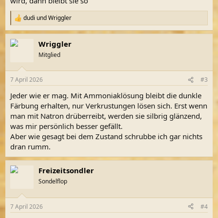
wird, dann bleibt sie so
dudi
und
Wriggler
R
e
a
Wriggler
k
t
Mitglied
i
o
n
7 April 2026
#3
e
n
Jeder wie er mag. Mit Ammoniaklösung bleibt die dunkle
:
Färbung erhalten, nur Verkrustungen lösen sich. Erst wenn
man mit Natron drüberreibt, werden sie silbrig glänzend,
was mir persönlich besser gefällt.
Aber wie gesagt bei dem Zustand schrubbe ich gar nichts
dran rumm.
Freizeitsondler
Sondelflop
7 April 2026
#4