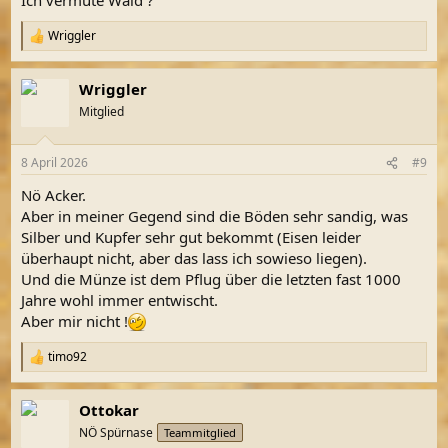
Wriggler
R
e
a
Wriggler
k
t
Mitglied
i
o
n
8 April 2026
#9
e
n
Nö Acker.
:
Aber in meiner Gegend sind die Böden sehr sandig, was
Silber und Kupfer sehr gut bekommt (Eisen leider
überhaupt nicht, aber das lass ich sowieso liegen).
Und die Münze ist dem Pflug über die letzten fast 1000
Jahre wohl immer entwischt.
Aber mir nicht !
timo92
R
e
a
Ottokar
k
t
NÖ Spürnase
Teammitglied
i