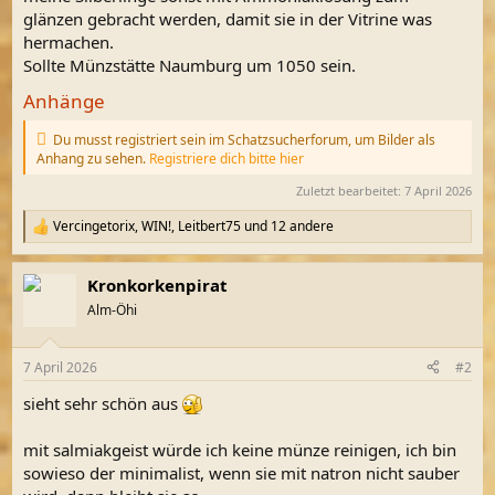
glänzen gebracht werden, damit sie in der Vitrine was
hermachen.
Sollte Münzstätte Naumburg um 1050 sein.
Anhänge
Du musst registriert sein im Schatzsucherforum, um Bilder als
Anhang zu sehen.
Registriere dich bitte hier
Zuletzt bearbeitet:
7 April 2026
Vercingetorix
,
WIN!
,
Leitbert75
und 12 andere
R
e
a
Kronkorkenpirat
k
t
Alm-Öhi
i
o
n
7 April 2026
#2
e
n
sieht sehr schön aus
:
mit salmiakgeist würde ich keine münze reinigen, ich bin
sowieso der minimalist, wenn sie mit natron nicht sauber