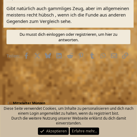
Gibt natürlich auch gammliges Zeug, aber im allgemeinen
meistens recht hübsch , wenn ich die Funde aus anderen
Gegenden zum Vergleich sehe.
Du musst dich einloggen oder registrieren, um hier zu
antworten.
Facebook
X (Twitter)
Bluesky
LinkedIn
Reddit
Pinterest
Tumblr
WhatsApp
E-Mail
Link
Teilen:
Mittelalter Münzen
Diese Seite verwendet Cookies, um Inhalte zu personalisieren und dich nach
einem Login angemeldet zu halten, wenn du registriert bist.
Kontakt
Nutzungsbedingungen
Datenschutz
Durch die weitere Nutzung unserer Webseite erklärst du dich damit
Hilfe und Impressum
Start
R
einverstanden.
S
S
Akzeptieren
Erfahre mehr…
®
Community platform by XenForo
© 2010-2026 XenForo Ltd.