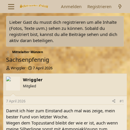
Anmelden
Registrieren
Lieber Gast du musst dich registrieren um alle Inhalte
(Fotos, Texte uvm.) sehen zu können. Sobald du
registriert bist, kannst du alle Beiträge sehen und dich
aktiv daran beteiligen.
Mittelalter Münzen
Sachsenpfennig
E
E
Wriggler
7 April 2026
r
r
s
s
Wriggler
t
t
Mitglied
e
e
l
l
l
l
7 April 2026
#1
e
t
r
a
Damit ich hier zum Einstand auch mal was zeige, mein
m
bester Fund von letzter Woche.
Wegen dem Topzustand bleibt der wie er ist, auch wenn
meine Silberlinge sonst mit Ammoniaklösung zum