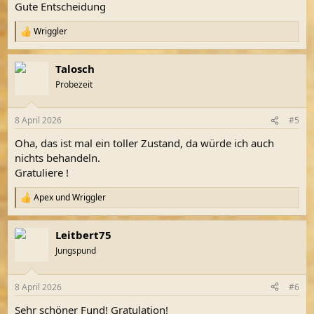
Gute Entscheidung
Wriggler
R
e
a
Talosch
k
t
Probezeit
i
o
n
8 April 2026
#5
e
n
Oha, das ist mal ein toller Zustand, da würde ich auch
:
nichts behandeln.
Gratuliere !
Apex
und
Wriggler
R
e
a
Leitbert75
k
t
Jungspund
i
o
n
8 April 2026
#6
e
n
Sehr schöner Fund! Gratulation!