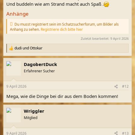
Und buddeln wie am Strand macht auch Spaß .
Anhänge
Du musst registriert sein im Schatzsucherforum, um Bilder als
Anhang zu sehen.
Registriere dich bitte hier
Zuletzt bearbeitet:
9 April 2026
dudi
und
Ottokar
R
e
a
DagobertDuck
k
t
Erfahrener Sucher
i
o
n
9 April 2026
#12
e
n
Mega, wie die Dinge bei dir aus dem Boden kommen!
:
Wriggler
Mitglied
9 April 2026
#13