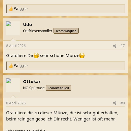
:
Wriggler
R
e
a
Udo
k
t
Ostfriesensondler
Teammitglied
i
o
n
8 April 2026
#7
e
n
Gratuliere Dir
sehr schöne Münze
:
Wriggler
R
e
a
Ottokar
k
t
NÖ Spürnase
Teammitglied
i
o
n
8 April 2026
#8
e
n
Gratuliere dir zu dieser Münze, die ist sehr gut erhalten,
:
beim reinigen gebe ich Dir recht. Weniger ist oft mehr.
Ich vermute Wald ?