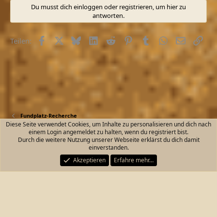
a
Du musst dich einloggen oder registrieren, um hier zu
k
antworten.
t
i
o
Facebook
X (Twitter)
Bluesky
LinkedIn
Reddit
Pinterest
Tumblr
WhatsApp
E-Mail
Link
Teilen:
n
e
n
:
Fundplatz-Recherche
Diese Seite verwendet Cookies, um Inhalte zu personalisieren und dich nach
einem Login angemeldet zu halten, wenn du registriert bist.
Kontakt
Nutzungsbedingungen
Datenschutz
Durch die weitere Nutzung unserer Webseite erklärst du dich damit
Hilfe und Impressum
Start
R
einverstanden.
S
S
Akzeptieren
Erfahre mehr…
®
Community platform by XenForo
© 2010-2026 XenForo Ltd.