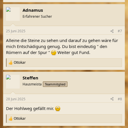
e
a
Adnamus
k
t
Erfahrener Sucher
i
o
n
25 Juni 2025
#7
e
n
Alleine die Steine zu sehen und darauf zu gehen wäre für
:
mich Entschädigung genug. Du bist eindeutig " den
Römern auf der Spur "
Weiter gut Fund.
Ottokar
R
e
a
Steffen
k
t
Hausmeista
Teammitglied
i
o
n
28 Juni 2025
#8
e
n
Der Hohlweg gefällt mir.
:
Ottokar
R
e