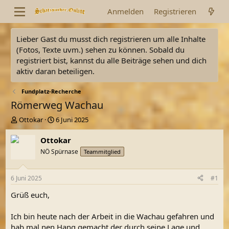
Anmelden
Registrieren
Lieber Gast du musst dich registrieren um alle Inhalte
(Fotos, Texte uvm.) sehen zu können. Sobald du
registriert bist, kannst du alle Beiträge sehen und dich
aktiv daran beteiligen.
Fundplatz-Recherche
Römerweg Wachau
E
E
Ottokar
6 Juni 2025
r
r
s
s
Ottokar
t
t
NÖ Spürnase
Teammitglied
e
e
l
l
l
l
6 Juni 2025
#1
e
t
r
a
Grüß euch,
m
Ich bin heute nach der Arbeit in die Wachau gefahren und
hab mal nen Hang gemacht der durch seine Lage und