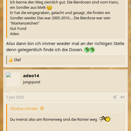
Ich kenne den Weg ziemlich gut. Die Bierdosen sind vom Hans,
ein Sondler aus Melk
Er hat die eingegraben, gelacht und gesagt, die finden ein
Sondler wieder. Das war 2005-2010.... Die Bierdose war sein
"Markenzeichen"
Gut Fund
Adeo
Also dann bin ich immer wieder mal an der richtigen Stelle
denn gelegentlich finde ich die Dosen.
Olaf
R
e
a
adeo14
k
t
Jungspund
i
o
n
7 Juni 2025
#5
e
n
Ottokar schrieb:
:
Du meinst also am Römerweg sind die Römer weg