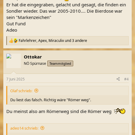
Er hat die eingegraben, gelacht und gesagt, die finden ein
Sondler wieder. Das war 2005-2010.... Die Bierdose war
sein "Markenzeichen"
Gut Fund
Adeo
Fahrlehrer
,
Apex
,
Miraculix
und 3 andere
R
e
a
Ottokar
k
t
NÖ Spürnase
Teammitglied
i
o
n
7 Juni 2025
#4
e
n
Olaf schrieb:
:
Du liest das falsch. Richtig wäre "Römer weg".
Du meinst also am Römerweg sind die Römer weg
adeo14 schrieb: