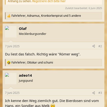
Anhang zu sehen.
Registriere dich bitte hier
Zuletzt bearbeitet:
6 Juni 2025
Fahrlehrer
,
Adnamus
,
Kronkorkenpirat
und 5 andere
R
e
a
Olaf
k
t
Mecklenburgsondler
i
o
n
7 Juni 2025
#2
e
n
Du liest das falsch. Richtig wäre "Römer weg".
:
Fahrlehrer
,
Ottokar
und
schumi
R
e
a
adeo14
k
t
Jungspund
i
o
n
7 Juni 2025
#3
e
n
Ich kenne den Weg ziemlich gut. Die Bierdosen sind vom
:
Hans, ein Sondler aus Melk