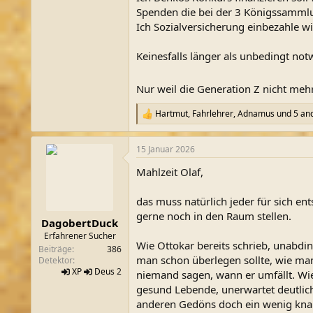
Spenden die bei der 3 Königssamml
Ich Sozialversicherung einbezahle w
Keinesfalls länger als unbedingt not
Nur weil die Generation Z nicht mehr
Hartmut
,
Fahrlehrer
,
Adnamus
und 5 an
R
e
a
15 Januar 2026
k
t
Mahlzeit Olaf,
i
o
n
das muss natürlich jeder für sich en
e
gerne noch in den Raum stellen.
n
DagobertDuck
:
Erfahrener Sucher
Wie Ottokar bereits schrieb, unabdin
Beiträge
386
man schon überlegen sollte, wie man 
Detektor
XP
Deus
2
niemand sagen, wann er umfällt. Wie
gesund Lebende, unerwartet deutlich 
anderen Gedöns doch ein wenig knapp