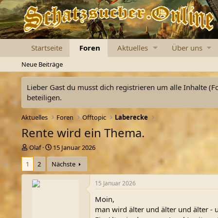
Startseite
Foren
Aktuelles
Über uns
Neue Beiträge
Lieber Gast du musst dich registrieren um alle Inhalte (F
beteiligen.
Aktuelles
Foren
Offtopic
Laberecke
Rente wird ein Thema.
E
E
Olaf
15 Januar 2026
r
r
1
2
Nächste
s
s
t
t
e
e
15 Januar 2026
l
l
Moin,
l
l
e
t
man wird älter und älter und älter - 
r
a