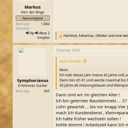
e
n
Markus
:
Herr der Ringe
Teammitglied
Beiträge
1.884
Detektor
Xp
deus 2
Hartmut
,
Adnamus
,
Ottokar
und eine wei
R
Simplex
e
a
16 Januar 2026
k
t
i
dudi schrieb:
o
n
Moin
e
Ich hab dieses Jahr meine 43 Jahre voll..
n
Dann bin ich 61 und werde maximal bis 65
Symphorianus
:
45 Jahre als Heizungsbauer und Klempne
Erfahrener Sucher
Beiträge
365
Dann sind wir im gleichen Alter !
Ich bin gelernter Bausteinmetz ... 37
Lohn gewartet ... bis vor knapp Vier
mach Ich Kundendienst , Kleinrepara
Ich hätte früher wechseln sollen !
Kohle stimmt ! Arbeitszeit kann Ich m