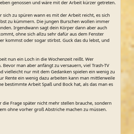
Leben genossen und wäre mit der Arbeit kürzer getreten.
sich zu spüren wann es mit der Arbeit reicht, es sich
 selbst zu kümmern. Die jungen Burschen wollen immer
unden. Irgendwann sagt dein Körper dann aber auch
ommt, ohne sich allzu sehr dafür aus dem Fenster
ter kommst oder sogar stirbst. Guck das du lebst, und
it nun ein Loch in die Wochenzeit reißt. Wer
. Bevor man aber anfängt zu versauern, viel Trash-TV
nd vielleicht nur mit dem Gedanken spielen ein wenig zu
r Rente ein wenig dazu arbeiten kann man mittlerweile
ine bestimmte Arbeit Spaß und Bock hat, als das man es
r die Frage später nicht mehr stellen brauche, sondern
r allem ohne vorher groß Abstriche machen zu müssen.