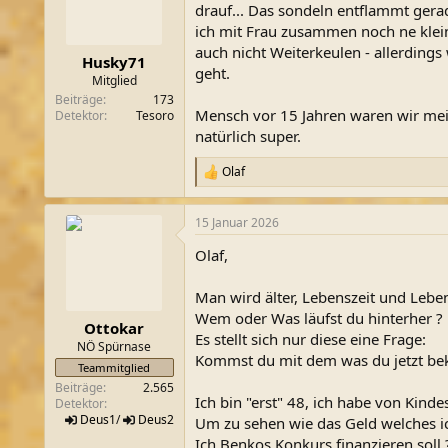
o
drauf... Das sondeln entflammt gerad
n
ich mit Frau zusammen noch ne klein
e
auch nicht Weiterkeulen - allerdings 
n
Husky71
geht.
:
Mitglied
Beiträge
173
Mensch vor 15 Jahren waren wir meis
Detektor
Tesoro
natürlich super.
Olaf
R
e
a
15 Januar 2026
k
t
Olaf,
i
o
n
Man wird älter, Lebenszeit und Lebe
e
Wem oder Was läufst du hinterher
n
Ottokar
Es stellt sich nur diese eine Frage:
:
NÖ Spürnase
Kommst du mit dem was du jetzt bek
Teammitglied
Beiträge
2.565
Ich bin "erst" 48, ich habe von Kind
Detektor
Deus1
/
Deus2
Um zu sehen wie das Geld welches ic
Ich Benkos Konkurs finanzieren soll 