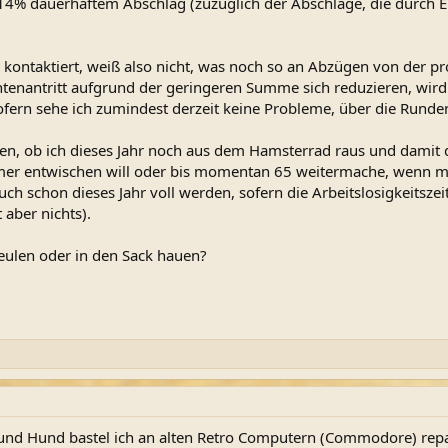
. 14% dauerhaftem Abschlag (zuzüglich der Abschläge, die durch 
 kontaktiert, weiß also nicht, was noch so an Abzügen von der 
ntenantritt aufgrund der geringeren Summe sich reduzieren, wir
ofern sehe ich zumindest derzeit keine Probleme, über die Run
den, ob ich dieses Jahr noch aus dem Hamsterrad raus und damit 
 entwischen will oder bis momentan 65 weitermache, wenn mir 
auch schon dieses Jahr voll werden, sofern die Arbeitslosigkeits
 aber nichts).
keulen oder in den Sack hauen?
und Hund bastel ich an alten Retro Computern (Commodore) repar