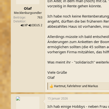
Ein Alter, in dem man (noch) mit ca
m
vorzeitig in Rente gehen könnte.
Olaf
Mecklenburgsondler
Ich habe noch keine Rentenberatung
Beiträge
763
angeht, dürften die bei früherem Re
Detektor
XP
DEUS
2
abbezahltes Haus ist vorhanden, ins
Allerdings müsste ich bald entschei
Änderungen zum Anketten der Boomer
ermöglichen sollten (die 45 sollten 
vorherigen Firma mitzählen, das hilft
Was meint ihr - "solidarisch" weiter
Viele Grüße
Olaf
Hartmut
,
Fahrlehrer
und
Markus
R
e
a
15 Januar 2026
k
t
Ich hab einige Hobbys - neben Frau 
i