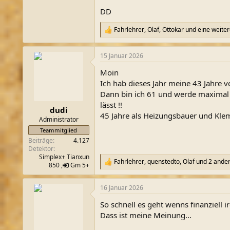
DD
Fahrlehrer
,
Olaf
,
Ottokar
und eine weiter
R
e
a
15 Januar 2026
k
t
Moin
i
o
Ich hab dieses Jahr meine 43 Jahre v
n
Dann bin ich 61 und werde maximal bi
e
lässt !!
n
dudi
45 Jahre als Heizungsbauer und Klem
:
Administrator
Teammitglied
Beiträge
4.127
Detektor
Simplex+ Tianxun
Fahrlehrer
,
quenstedto
,
Olaf
und 2 ande
R
850 ,
Gm 5+
e
a
16 Januar 2026
k
t
So schnell es geht wenns finanziell 
i
o
Dass ist meine Meinung...
n