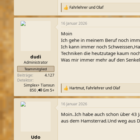
Fahrlehrer
und
Olaf
R
e
a
16 Januar 2026
k
t
Moin
i
o
Ich gehe in meinem Beruf noch imme
n
Ich kann immer noch Schweissen,Har
e
Techniken die heutzutage kaum noch 
n
dudi
Was mir immer mehr auf den Senkel geh
:
Administrator
Teammitglied
Beiträge
4.127
Detektor
Simplex+ Tianxun
Hartmut
,
Fahrlehrer
und
Olaf
R
850 ,
Gm 5+
e
a
16 Januar 2026
k
t
Moin..Ich habe auch schon über 43 Ja
i
o
aus dem Hamsterrad.Und weg aus D
n
e
n
Udo
: