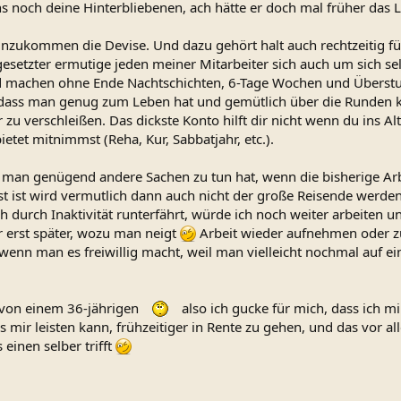
s noch deine Hinterbliebenen, ach hätte er doch mal früher das 
nzukommen die Devise. Und dazu gehört halt auch rechtzeitig für 
orgesetzter ermutige jeden meiner Mitarbeiter sich auch um sich
nd machen ohne Ende Nachtschichten, 6-Tage Wochen und Überst
, dass man genug zum Leben hat und gemütlich über die Runden k
u verschleißen. Das dickste Konto hilft dir nicht wenn du ins Al
etet mitnimmst (Reha, Kur, Sabbatjahr, etc.).
man genügend andere Sachen zu tun hat, wenn die bisherige Arbe
st ist wird vermutlich dann auch nicht der große Reisende werden
 durch Inaktivität runterfährt, würde ich noch weiter arbeiten u
 erst später, wozu man neigt
Arbeit wieder aufnehmen oder zu
 wenn man es freiwillig macht, weil man vielleicht nochmal auf e
 von einem 36-jährigen
also ich gucke für mich, dass ich mi
h es mir leisten kann, frühzeitiger in Rente zu gehen, und das vo
einen selber trifft