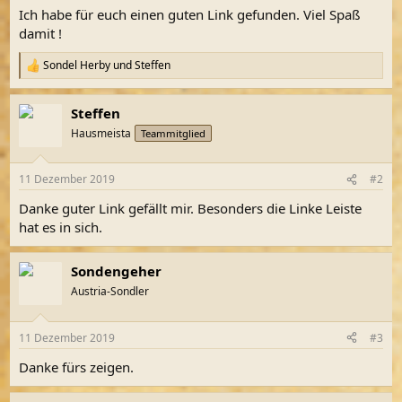
Ich habe für euch einen guten Link gefunden. Viel Spaß
damit !
Sondel Herby
und
Steffen
R
e
a
Steffen
k
t
Hausmeista
Teammitglied
i
o
n
11 Dezember 2019
#2
e
n
Danke guter Link gefällt mir. Besonders die Linke Leiste
:
hat es in sich.
Sondengeher
Austria-Sondler
11 Dezember 2019
#3
Danke fürs zeigen.