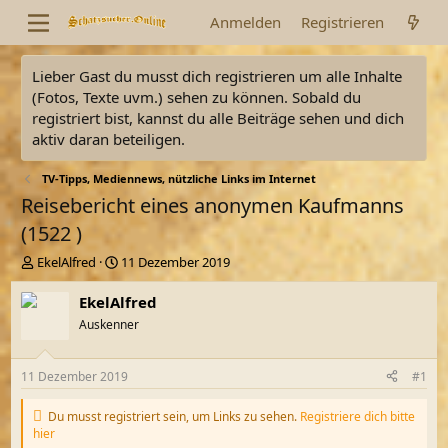
Anmelden
Registrieren
Lieber Gast du musst dich registrieren um alle Inhalte
(Fotos, Texte uvm.) sehen zu können. Sobald du
registriert bist, kannst du alle Beiträge sehen und dich
aktiv daran beteiligen.
TV-Tipps, Mediennews, nützliche Links im Internet
Reisebericht eines anonymen Kaufmanns
(1522 )
E
E
EkelAlfred
11 Dezember 2019
r
r
s
s
EkelAlfred
t
t
Auskenner
e
e
l
l
l
l
11 Dezember 2019
#1
e
t
r
a
Du musst registriert sein, um Links zu sehen.
Registriere dich bitte
m
hier