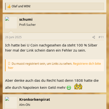
Olaf
und
WIN!
R
e
a
schumi
k
t
Profi Sucher
i
o
n
26 Juni 2025
#11
e
n
Ich hatte bei U Coin nachgesehen da steht 100 % Silber
:
hier mal der Link schein dann ein Fehler zu sein.
Du musst registriert sein, um Links zu sehen.
Registriere dich bitte
hier
Aber denke auch das du Recht hast denn 1808 hatte die
alle durch Napoleon kein Geld mehr
Kronkorkenpirat
Alm-Öhi