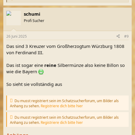
e
a
schumi
k
t
Profi Sucher
i
o
n
26 Juni 2025
#9
e
n
Das sind 3 Kreuzer vom Großherzogtum Würzburg 1808
:
von Ferdinand III.
Das ist sogar eine
reine
Silbermünze also keine Billon so
wie die Bayern
So sieht sie vollständig aus
Du musst registriert sein im Schatzsucherforum, um Bilder als
Anhang zu sehen.
Registriere dich bitte hier
Du musst registriert sein im Schatzsucherforum, um Bilder als
Anhang zu sehen.
Registriere dich bitte hier