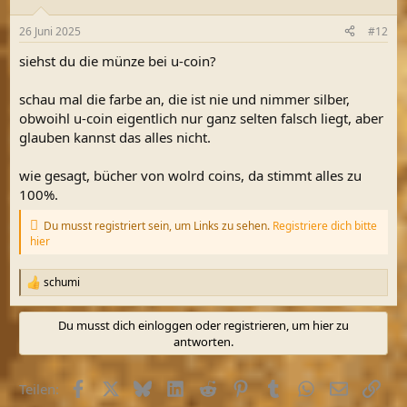
26 Juni 2025
#12
siehst du die münze bei u-coin?
schau mal die farbe an, die ist nie und nimmer silber,
obwoihl u-coin eigentlich nur ganz selten falsch liegt, aber
glauben kannst das alles nicht.
wie gesagt, bücher von wolrd coins, da stimmt alles zu
100%.
Du musst registriert sein, um Links zu sehen.
Registriere dich bitte
hier
schumi
R
e
a
Du musst dich einloggen oder registrieren, um hier zu
k
antworten.
t
i
o
Facebook
X (Twitter)
Bluesky
LinkedIn
Reddit
Pinterest
Tumblr
WhatsApp
E-Mail
Link
Teilen:
n
e