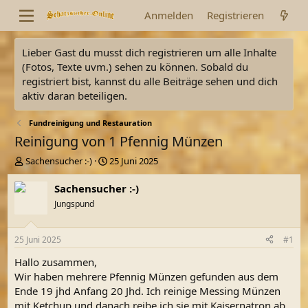
Anmelden
Registrieren
Lieber Gast du musst dich registrieren um alle Inhalte
(Fotos, Texte uvm.) sehen zu können. Sobald du
registriert bist, kannst du alle Beiträge sehen und dich
aktiv daran beteiligen.
Fundreinigung und Restauration
Reinigung von 1 Pfennig Münzen
E
E
Sachensucher :-)
25 Juni 2025
r
r
s
s
Sachensucher :-)
t
t
Jungspund
e
e
l
l
l
l
25 Juni 2025
#1
e
t
r
a
Hallo zusammen,
m
Wir haben mehrere Pfennig Münzen gefunden aus dem
Ende 19 jhd Anfang 20 Jhd. Ich reinige Messing Münzen
mit Ketchup und danach reibe ich sie mit Kaisernatron ab.