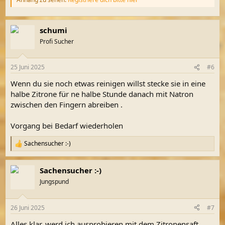
schumi
Profi Sucher
25 Juni 2025
#6
Wenn du sie noch etwas reinigen willst stecke sie in eine
halbe Zitrone für ne halbe Stunde danach mit Natron
zwischen den Fingern abreiben .
Vorgang bei Bedarf wiederholen
Sachensucher :-)
R
e
a
Sachensucher :-)
k
t
Jungspund
i
o
n
26 Juni 2025
#7
e
n
Alles klar, werd ich ausprobieren mit dem Zitronensaft.