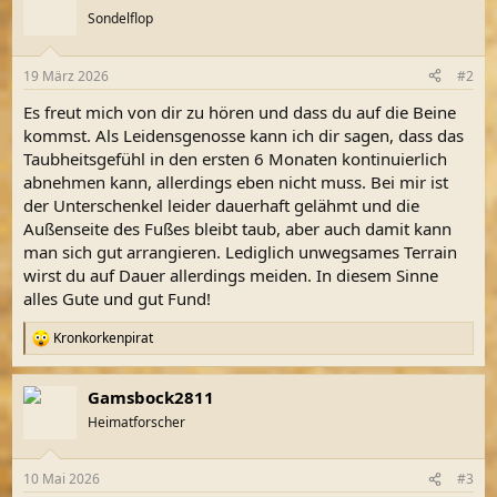
t
Sondelflop
i
o
n
19 März 2026
#2
e
n
Es freut mich von dir zu hören und dass du auf die Beine
:
kommst. Als Leidensgenosse kann ich dir sagen, dass das
Taubheitsgefühl in den ersten 6 Monaten kontinuierlich
abnehmen kann, allerdings eben nicht muss. Bei mir ist
der Unterschenkel leider dauerhaft gelähmt und die
Außenseite des Fußes bleibt taub, aber auch damit kann
man sich gut arrangieren. Lediglich unwegsames Terrain
wirst du auf Dauer allerdings meiden. In diesem Sinne
alles Gute und gut Fund!
Kronkorkenpirat
R
e
a
Gamsbock2811
k
t
Heimatforscher
i
o
n
10 Mai 2026
#3
e