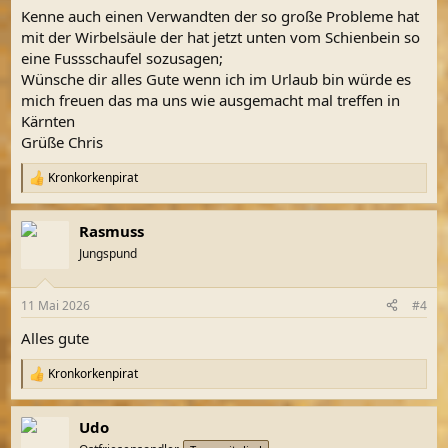
n
Kenne auch einen Verwandten der so große Probleme hat
:
mit der Wirbelsäule der hat jetzt unten vom Schienbein so
eine Fussschaufel sozusagen;
Wünsche dir alles Gute wenn ich im Urlaub bin würde es
mich freuen das ma uns wie ausgemacht mal treffen in
Kärnten
Grüße Chris
Kronkorkenpirat
R
e
a
Rasmuss
k
t
Jungspund
i
o
n
11 Mai 2026
#4
e
n
Alles gute
:
Kronkorkenpirat
R
e
a
Udo
k
t