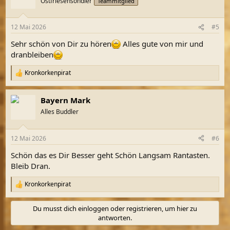
Ostfriesensondler
Teammitglied
i
o
n
12 Mai 2026
#5
e
n
Sehr schön von Dir zu hören
Alles gute von mir und
:
dranbleiben
Kronkorkenpirat
R
e
a
Bayern Mark
k
t
Alles Buddler
i
o
n
12 Mai 2026
#6
e
n
Schön das es Dir Besser geht Schön Langsam Rantasten.
:
Bleib Dran.
Kronkorkenpirat
R
e
a
Du musst dich einloggen oder registrieren, um hier zu
k
antworten.
t
i