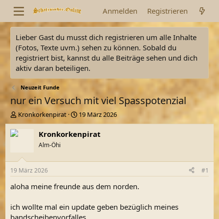
Anmelden
Registrieren
Lieber Gast du musst dich registrieren um alle Inhalte
(Fotos, Texte uvm.) sehen zu können. Sobald du
registriert bist, kannst du alle Beiträge sehen und dich
aktiv daran beteiligen.
Neuzeit Funde
nur ein Versuch mit viel Spasspotenzial
E
E
Kronkorkenpirat
19 März 2026
r
r
s
s
Kronkorkenpirat
t
t
Alm-Öhi
e
e
l
l
l
l
19 März 2026
#1
e
t
r
a
aloha meine freunde aus dem norden.
m
ich wollte mal ein update geben bezüglich meines
bandscheibenvorfalles.