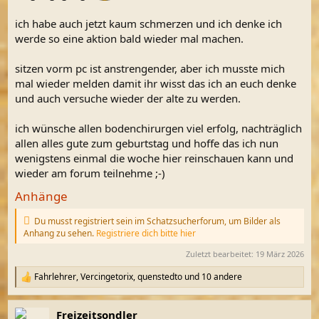
ich habe auch jetzt kaum schmerzen und ich denke ich
werde so eine aktion bald wieder mal machen.
sitzen vorm pc ist anstrengender, aber ich musste mich
mal wieder melden damit ihr wisst das ich an euch denke
und auch versuche wieder der alte zu werden.
ich wünsche allen bodenchirurgen viel erfolg, nachträglich
allen alles gute zum geburtstag und hoffe das ich nun
wenigstens einmal die woche hier reinschauen kann und
wieder am forum teilnehme ;-)
Anhänge
Du musst registriert sein im Schatzsucherforum, um Bilder als
Anhang zu sehen.
Registriere dich bitte hier
Zuletzt bearbeitet:
19 März 2026
Fahrlehrer
,
Vercingetorix
,
quenstedto
und 10 andere
R
e
a
Freizeitsondler
k