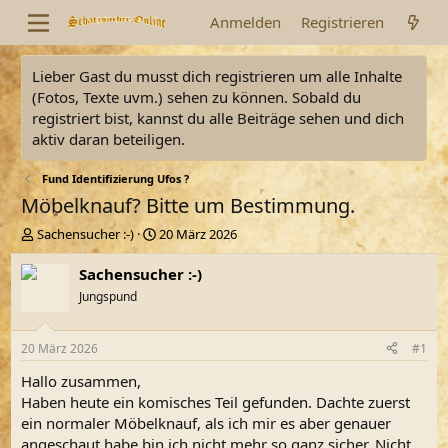
Anmelden
Registrieren
Lieber Gast du musst dich registrieren um alle Inhalte
(Fotos, Texte uvm.) sehen zu können. Sobald du
registriert bist, kannst du alle Beiträge sehen und dich
aktiv daran beteiligen.
Fund Identifizierung Ufos ?
Möbelknauf? Bitte um Bestimmung.
E
E
Sachensucher :-)
20 März 2026
r
r
s
s
Sachensucher :-)
t
t
Jungspund
e
e
l
l
l
l
20 März 2026
#1
e
t
r
a
Hallo zusammen,
m
Haben heute ein komisches Teil gefunden. Dachte zuerst
ein normaler Möbelknauf, als ich mir es aber genauer
angeschaut habe bin ich nicht mehr so ganz sicher. Nicht