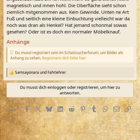
magnetisch und innen hohl. Die Oberfläche sieht schon
ziemlich mitgenommen aus. Kein Gewinde. Unten ne Art
Fuß und seitlich eine kleine Einbuchtung vielleicht war da
noch was dran als Henkel? Hat jemand schonmal sowas
gesehen? Oder ist es doch ein normaler Möbelknauf.
Anhänge
Du musst registriert sein im Schatzsucherforum, um Bilder als
Anhang zu sehen.
Registriere dich bitte hier
Samsayonara
und
Fahrlehrer
R
e
a
Du musst dich einloggen oder registrieren, um hier zu
k
antworten.
t
i
o
Facebook
X (Twitter)
Bluesky
LinkedIn
Reddit
Pinterest
Tumblr
WhatsApp
E-Mail
Link
Teilen:
n
e
n
: