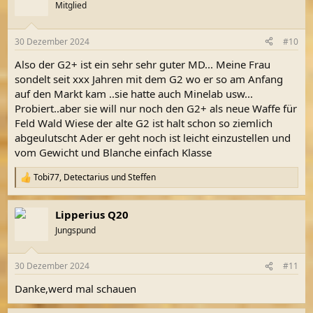
Mitglied
30 Dezember 2024
#10
Also der G2+ ist ein sehr sehr guter MD... Meine Frau
sondelt seit xxx Jahren mit dem G2 wo er so am Anfang
auf den Markt kam ..sie hatte auch Minelab usw...
Probiert..aber sie will nur noch den G2+ als neue Waffe für
Feld Wald Wiese der alte G2 ist halt schon so ziemlich
abgeulutscht Ader er geht noch ist leicht einzustellen und
vom Gewicht und Blanche einfach Klasse
Tobi77
,
Detectarius
und
Steffen
R
e
a
Lipperius Q20
k
t
Jungspund
i
o
n
30 Dezember 2024
#11
e
n
Danke,werd mal schauen
: