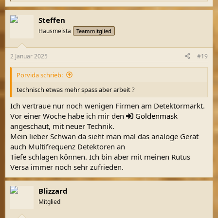
e
a
Steffen
k
t
Hausmeista
Teammitglied
i
o
n
2 Januar 2025
#19
e
n
Porvida schrieb:
:
technisch etwas mehr spass aber arbeit ?
Ich vertraue nur noch wenigen Firmen am Detektormarkt.
Vor einer Woche habe ich mir den
Goldenmask
angeschaut, mit neuer Technik.
Mein lieber Schwan da sieht man mal das analoge Gerät
auch Multifrequenz Detektoren an
Tiefe schlagen können. Ich bin aber mit meinen Rutus
Versa immer noch sehr zufrieden.
Blizzard
Mitglied