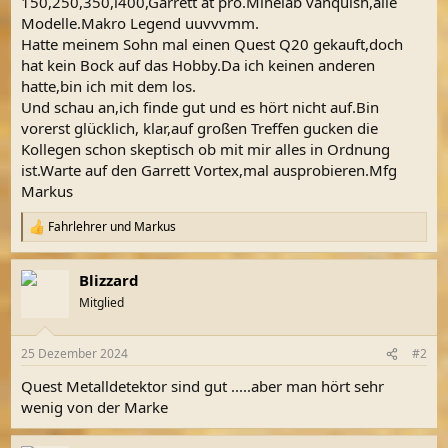
150,250,350,i400,Garrett at pro.Minelab vanquish,alle
Modelle.Makro Legend uuvvvmm.
Hatte meinem Sohn mal einen Quest Q20 gekauft,doch
hat kein Bock auf das Hobby.Da ich keinen anderen
hatte,bin ich mit dem los.
Und schau an,ich finde gut und es hört nicht auf.Bin
vorerst glücklich, klar,auf großen Treffen gucken die
Kollegen schon skeptisch ob mit mir alles in Ordnung
ist.Warte auf den Garrett Vortex,mal ausprobieren.Mfg
Markus
Fahrlehrer
und
Markus
R
e
a
Blizzard
k
t
Mitglied
i
o
n
25 Dezember 2024
#2
e
n
Quest Metalldetektor sind gut .....aber man hört sehr
:
wenig von der Marke