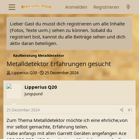
Anmelden
Registrieren
Lieber Gast du musst dich registrieren um alle Inhalte
(Fotos, Texte uvm.) sehen zu können. Sobald du
registriert bist, kannst du alle Beiträge sehen und dich
aktiv daran beteiligen.
Kaufberatung Metalldetektor
Metalldetektor Erfahrungen gesucht
E
E
Lipperius Q20
25 Dezember 2024
r
r
s
s
Lipperius Q20
t
t
Jungspund
e
e
l
l
l
l
25 Dezember 2024
#1
e
t
r
a
Zum Thema Metalldetektor möchte ich eine ehrliche,von
m
mir selbst gemachte, Erfahrung teilen.
Habe anfangs mit allen Garrett Geräten angefangen Ace