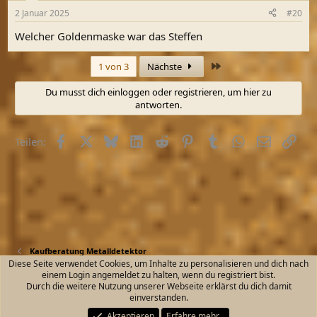
2 Januar 2025
#20
Welcher Goldenmaske war das Steffen
Letzte
1 von 3
Nächste
Du musst dich einloggen oder registrieren, um hier zu
antworten.
Facebook
X (Twitter)
Bluesky
LinkedIn
Reddit
Pinterest
Tumblr
WhatsApp
E-Mail
Link
Teilen:
Kaufberatung Metalldetektor
Diese Seite verwendet Cookies, um Inhalte zu personalisieren und dich nach
einem Login angemeldet zu halten, wenn du registriert bist.
Kontakt
Nutzungsbedingungen
Datenschutz
Durch die weitere Nutzung unserer Webseite erklärst du dich damit
Hilfe und Impressum
Start
R
einverstanden.
S
S
Akzeptieren
Erfahre mehr…