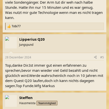
viele Sondengänger. Der Arm tut dir weh nach halbe
Stunde. Hatte ihn nur 15 Minuten und es war genug.
Was nutzt mir gute Technologie wenn man es nicht tragen
kann.
Tobi77
R
e
a
Lipperius Q20
k
t
Jungspund
i
o
n
28 Dezember 2024
#5
e
n
Top,danke Dir.Ist immer gut einen erfahrenen zu
:
sprechen,bevor man wieder viel Geld bezahlt und nicht
glücklich wird.Werde wahrscheinlich noch in 10 Jahren mit
dem Quest Q20 laufen,doch ich kann nichts dagegen
sagen.Top Funde.Mfg Markus
Steffen
Hausmeista
Teammitglied