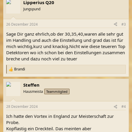
Lipperius Q20
Jungspund
26 Dezember 2024
#3
Sage Dir ganz ehrlich,ob der 30,35,40,waren alle sehr gut
im Handling und auch die Einstellung und grad das ist für
mich wichtig,kurz und knackig.Nicht wie diese teueren Top
Detektoren wo ich schon bei den Einstellungen zusammen
breche und dazu noch viel zu teuer
Brandi
R
e
a
Steffen
k
t
Hausmeista
Teammitglied
i
o
n
28 Dezember 2024
#4
e
n
Ich hatte den Vortex in England zur Meisterschaft zur
:
Probe.
Kopflastig ein Dreckteil. Das meinten aber