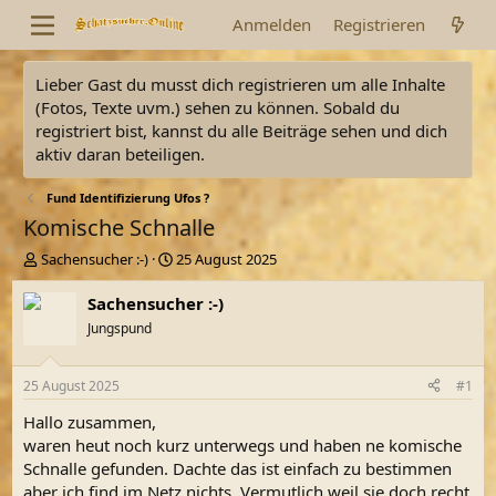
Anmelden
Registrieren
Lieber Gast du musst dich registrieren um alle Inhalte
(Fotos, Texte uvm.) sehen zu können. Sobald du
registriert bist, kannst du alle Beiträge sehen und dich
aktiv daran beteiligen.
Fund Identifizierung Ufos ?
Komische Schnalle
E
E
Sachensucher :-)
25 August 2025
r
r
s
s
Sachensucher :-)
t
t
Jungspund
e
e
l
l
l
l
25 August 2025
#1
e
t
r
a
Hallo zusammen,
m
waren heut noch kurz unterwegs und haben ne komische
Schnalle gefunden. Dachte das ist einfach zu bestimmen
aber ich find im Netz nichts. Vermutlich weil sie doch recht