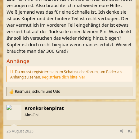
verbogen ist. Also bräuchte ich mal wieder eure Hilfe .
Weiß jemand was das für eine Schnalle ist. Ich denke sie
ist aus Kupfer und der hintere Teil ist recht verbogen. Der
war vermutlich im vorderen Teil eingehängt der ist etwas
verziert hat auf der Rückseite einen kleinen Pin. Was denkt
Ihr soll ich versuchen das wieder richtig hinzubiegen?
Kupfer ist doch recht biegbar wenn man es erhitzt. Wieviel
bräuchte man da? 300 Grad?
Anhänge
Du musst registriert sein im Schatzsucherforum, um Bilder als
Anhang zu sehen.
Registriere dich bitte hier
Rasmuss
,
schumi
und
Udo
R
e
a
Kronkorkenpirat
k
t
Alm-Öhi
i
o
n
26 August 2025
#2
e
n