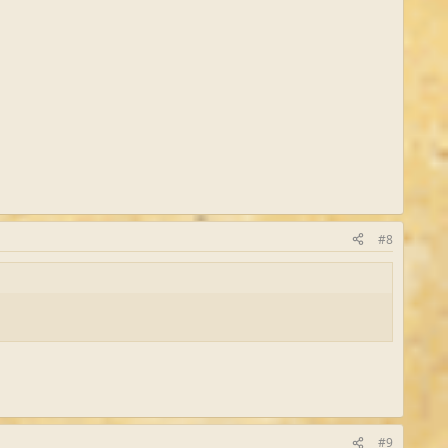
#8
#9