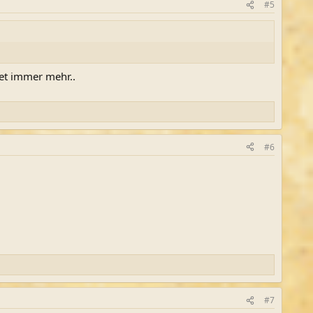
#5
det immer mehr..
#6
#7