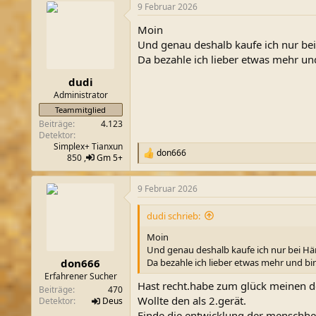
9 Februar 2026
Moin
Und genau deshalb kaufe ich nur be
Da bezahle ich lieber etwas mehr und 
dudi
Administrator
Teammitglied
Beiträge
4.123
Detektor
Simplex+ Tianxun
don666
R
850 ,
Gm 5+
e
a
9 Februar 2026
k
t
i
dudi schrieb:
o
n
Moin
e
Und genau deshalb kaufe ich nur bei H
n
Da bezahle ich lieber etwas mehr und bin 
don666
:
Erfahrener Sucher
Hast recht.habe zum glück meinen d
Beiträge
470
Wollte den als 2.gerät.
Detektor
Deus
Finde die entwicklung der menschheit 