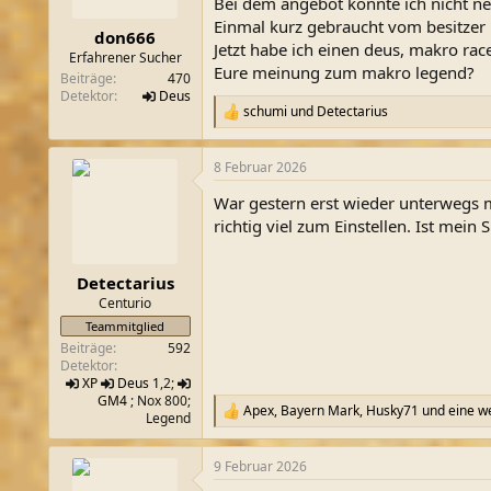
Bei dem angebot konnte ich nicht ne
m
Einmal kurz gebraucht vom besitzer i
don666
Jetzt habe ich einen deus, makro r
Erfahrener Sucher
Eure meinung zum makro legend?
Beiträge
470
Detektor
Deus
schumi
und
Detectarius
R
e
a
8 Februar 2026
k
t
War gestern erst wieder unterwegs m
i
o
richtig viel zum Einstellen. Ist mei
n
e
n
Detectarius
:
Centurio
Teammitglied
Beiträge
592
Detektor
XP
Deus 1
,2;
GM4
; Nox 800;
Apex
,
Bayern Mark
,
Husky71
und eine we
R
Legend
e
a
9 Februar 2026
k
t