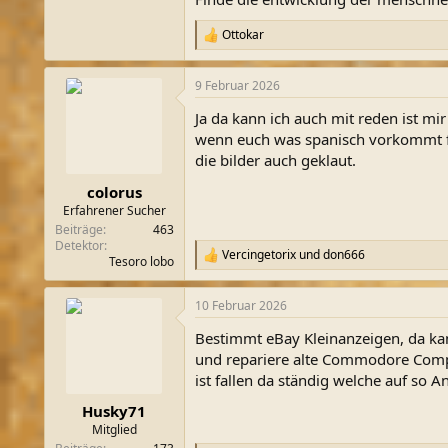
Ottokar
R
e
a
9 Februar 2026
k
t
Ja da kann ich auch mit reden ist mi
i
o
wenn euch was spanisch vorkommt fra
n
die bilder auch geklaut.
e
n
colorus
:
Erfahrener Sucher
Beiträge
463
Detektor
Vercingetorix
und
don666
R
Tesoro lobo
e
a
10 Februar 2026
k
t
Bestimmt eBay Kleinanzeigen, da kann
i
o
und repariere alte Commodore Compu
n
ist fallen da ständig welche auf so A
e
n
Husky71
:
Mitglied