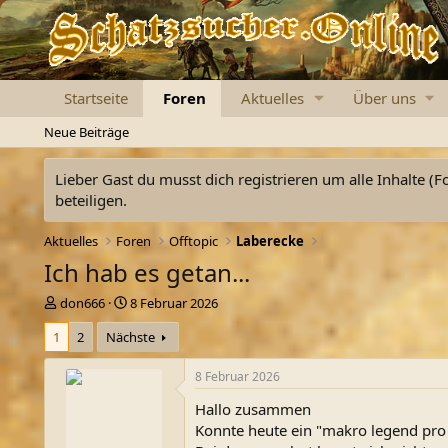
Startseite
Foren
Aktuelles
Über uns
Neue Beiträge
Lieber Gast du musst dich registrieren um alle Inhalte (F
beteiligen.
Aktuelles
Foren
Offtopic
Laberecke
Ich hab es getan...
E
E
don666
8 Februar 2026
r
r
1
2
Nächste
s
s
t
t
e
e
8 Februar 2026
l
l
Hallo zusammen
l
l
e
t
Konnte heute ein "makro legend pro 
r
a