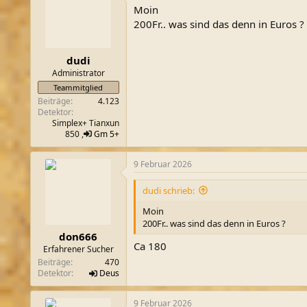
t
Moin
i
o
200Fr.. was sind das denn in Euros ?
n
e
n
dudi
:
Administrator
Teammitglied
Beiträge
4.123
Detektor
Simplex+ Tianxun
850 ,
Gm 5+
9 Februar 2026
dudi schrieb:
Moin
200Fr.. was sind das denn in Euros ?
don666
Ca 180
Erfahrener Sucher
Beiträge
470
Detektor
Deus
9 Februar 2026