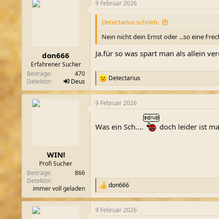
9 Februar 2026
Detectarius schrieb:
Nein nicht dein Ernst oder ...so eine Fre
Ja.für so was spart man als allein v
don666
Erfahrener Sucher
Beiträge
470
Detectarius
R
Detektor
Deus
e
a
9 Februar 2026
k
t
i
Was ein Sch….
doch leider ist m
o
n
e
n
WIN!
:
Profi Sucher
Beiträge
866
Detektor
don666
R
immer voll geladen
e
a
9 Februar 2026
k