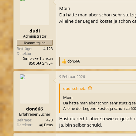
Moin
Da hätte man aber schon sehr stutzi
Alleine der Legend kostet ja schon c
dudi
Administrator
Teammitglied
Beiträge
4.123
Detektor
Simplex+ Tianxun
don666
R
850 ,
Gm 5+
e
a
9 Februar 2026
k
t
i
dudi schrieb:
o
n
Moin
e
Da hätte man aber schon sehr stutzig se
n
Alleine der Legend kostet ja schon ca 600
don666
:
Erfahrener Sucher
Hast du recht..aber so wie er geschr
Beiträge
470
Ja, bin selber schuld.
Detektor
Deus