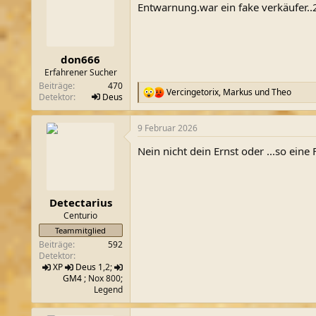
Entwarnung.war ein fake verkäufer..
i
o
n
e
n
don666
:
Erfahrener Sucher
Beiträge
470
Vercingetorix
,
Markus
und
Theo
R
Detektor
Deus
e
a
9 Februar 2026
k
t
Nein nicht dein Ernst oder ...so eine
i
o
n
e
n
Detectarius
:
Centurio
Teammitglied
Beiträge
592
Detektor
XP
Deus 1
,2;
GM4
; Nox 800;
Legend