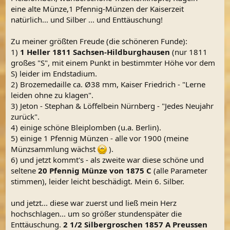
eine alte Münze,1 Pfennig-Münzen der Kaiserzeit
natürlich... und Silber ... und Enttäuschung!
Zu meiner größten Freude (die schöneren Funde):
1)
1 Heller 1811 Sachsen-Hildburghausen
(nur 1811
großes "S", mit einem Punkt in bestimmter Höhe vor dem
S) leider im Endstadium.
2) Brozemedaille ca. Ø38 mm, Kaiser Friedrich - "Lerne
leiden ohne zu klagen".
3) Jeton - Stephan & Löffelbein Nürnberg - "Jedes Neujahr
zurück".
4) einige schöne Bleiplomben (u.a. Berlin).
5) einige 1 Pfennig Münzen - alle vor 1900 (meine
Münzsammlung wächst
).
6) und jetzt kommt's - als zweite war diese schöne und
seltene
20 Pfennig Münze von 1875 C
(alle Parameter
stimmen), leider leicht beschädigt. Mein 6. Silber.
und jetzt... diese war zuerst und ließ mein Herz
hochschlagen... um so größer stundenspäter die
Enttäuschung.
2 1/2 Silbergroschen 1857 A Preussen