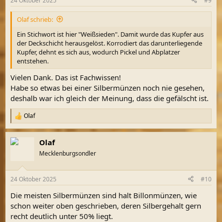
24 Oktober 2025
#9
e
n
Olaf schrieb:
:
Ein Stichwort ist hier "Weißsieden". Damit wurde das Kupfer aus
der Deckschicht herausgelöst. Korrodiert das darunterliegende
Kupfer, dehnt es sich aus, wodurch Pickel und Abplatzer
entstehen.
Vielen Dank. Das ist Fachwissen!
Habe so etwas bei einer Silbermünzen noch nie gesehen,
deshalb war ich gleich der Meinung, dass die gefälscht ist.
Olaf
R
e
a
Olaf
k
t
Mecklenburgsondler
i
o
n
24 Oktober 2025
#10
e
n
Die meisten Silbermünzen sind halt Billonmünzen, wie
:
schon weiter oben geschrieben, deren Silbergehalt gern
recht deutlich unter 50% liegt.