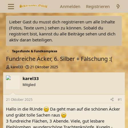
Anmelden
Registrieren
Lieber Gast du musst dich registrieren um alle Inhalte
(Fotos, Texte uvm.) sehen zu können. Sobald du
registriert bist, kannst du alle Beiträge sehen und dich
aktiv daran beteiligen.
Tagesfunde & Fundkomplexe
Fundreiche Äcker, 6. Silber + Fälschung :(
E
E
karel33
21 Oktober 2025
r
r
s
s
karel33
t
t
Mitglied
e
e
l
l
l
l
21 Oktober 2025
#1
e
t
r
a
Hallo in die RUnde
Da geht man auf die schönen Äcker
m
und gräbt tolle Sachen raus
3 fundreiche Flächen, 3 Abende. Viele, gut lesbare
Pleiblomben, wunderschöne Trachtenknöpfe, Kugeln -