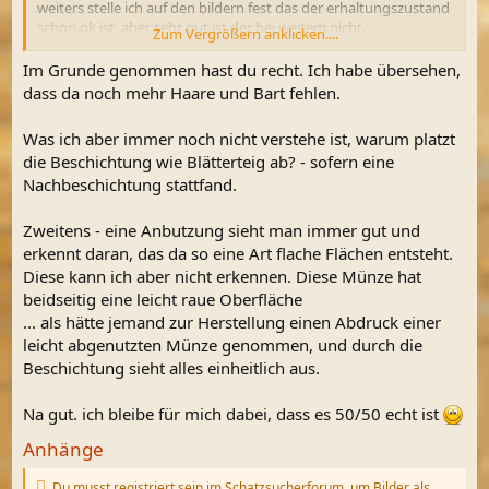
weiters stelle ich auf den bildern fest das der erhaltungszustand
schon ok ist, aber sehr gut ist der bei weitem nicht.
Zum Vergrößern anklicken....
man sieht vom friedl keine haarstränen und vor allen die
umrandung ist schon sehr abgegriffen.
Im Grunde genommen hast du recht. Ich habe übersehen,
dass da noch mehr Haare und Bart fehlen.
für mich ist das keine fälschung, das ist ein original (sofern ich
das an den bildern erkennen kann)
Was ich aber immer noch nicht verstehe ist, warum platzt
100% bin ich mir nicht sicher, aber 97%
die Beschichtung wie Blätterteig ab? - sofern eine
Nachbeschichtung stattfand.
Zweitens - eine Anbutzung sieht man immer gut und
erkennt daran, das da so eine Art flache Flächen entsteht.
Diese kann ich aber nicht erkennen. Diese Münze hat
beidseitig eine leicht raue Oberfläche
... als hätte jemand zur Herstellung einen Abdruck einer
leicht abgenutzten Münze genommen, und durch die
Beschichtung sieht alles einheitlich aus.
Na gut. ich bleibe für mich dabei, dass es 50/50 echt ist
Anhänge
Du musst registriert sein im Schatzsucherforum, um Bilder als