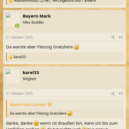
Robinvomhood
,
Cj1987
,
Vercingetorix
und 7 andere
R
e
a
Bayern Mark
k
t
Alles Buddler
i
o
n
21 Oktober 2025
#2
e
n
Da warste aber Fleissig Gratuliere
:
karel33
R
e
a
karel33
k
t
Mitglied
i
o
n
21 Oktober 2025
#3
e
n
Bayern Mark schrieb:
:
Da warste aber Fleissig Gratuliere
danke, danke
wenn ist draußen bin, kann ich bis zum
Umfallen graben
da tut nichts weh
nur genug