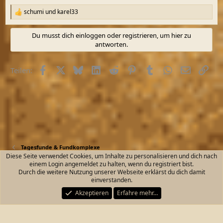
schumi
und
karel33
R
e
a
Du musst dich einloggen oder registrieren, um hier zu
k
antworten.
t
i
o
Facebook
X (Twitter)
Bluesky
LinkedIn
Reddit
Pinterest
Tumblr
WhatsApp
E-Mail
Link
Teilen:
n
e
n
:
Tagesfunde & Fundkomplexe
Diese Seite verwendet Cookies, um Inhalte zu personalisieren und dich nach
einem Login angemeldet zu halten, wenn du registriert bist.
Kontakt
Nutzungsbedingungen
Datenschutz
Durch die weitere Nutzung unserer Webseite erklärst du dich damit
Hilfe und Impressum
Start
R
einverstanden.
S
S
Akzeptieren
Erfahre mehr…
®
Community platform by XenForo
© 2010-2026 XenForo Ltd.