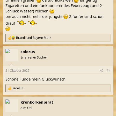
Zigaretten und ein funktionierendes Feuerzeug (und 2
Schluck Wasser) reichen
bin auch nicht mehr der jüngste
2 fünfer sind schon
drauf
Brandi
und
Bayern Mark
R
e
a
colorus
k
t
Erfahrener Sucher
i
o
n
21 Oktober 2025
#4
e
n
Schöne Funde mein Glückwunsch
:
karel33
R
e
a
Kronkorkenpirat
k
t
Alm-Öhi
i
o