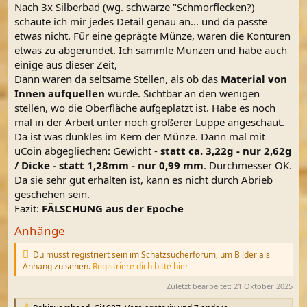
Nach 3x Silberbad (wg. schwarze "Schmorflecken?)
schaute ich mir jedes Detail genau an... und da passte
etwas nicht. Für eine geprägte Münze, waren die Konturen
etwas zu abgerundet. Ich sammle Münzen und habe auch
einige aus dieser Zeit,
Dann waren da seltsame Stellen, als ob das
Material von
Innen aufquellen
würde. Sichtbar an den wenigen
stellen, wo die Oberfläche aufgeplatzt ist. Habe es noch
mal in der Arbeit unter noch größerer Luppe angeschaut.
Da ist was dunkles im Kern der Münze. Dann mal mit
uCoin abgegliechen: Gewicht -
statt ca. 3,22g - nur 2,62g
/ Dicke - statt 1,28mm - nur 0,99 mm
. Durchmesser OK.
Da sie sehr gut erhalten ist, kann es nicht durch Abrieb
geschehen sein.
Fazit:
FÄLSCHUNG aus der Epoche
Anhänge
Du musst registriert sein im Schatzsucherforum, um Bilder als
Anhang zu sehen.
Registriere dich bitte hier
Zuletzt bearbeitet:
21 Oktober 2025