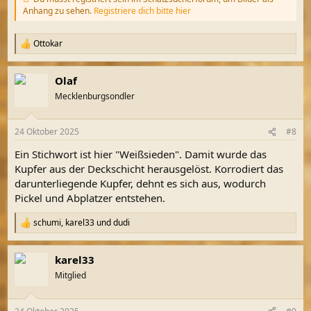
Anhang zu sehen.
Registriere dich bitte hier
Ottokar
R
e
a
Olaf
k
t
Mecklenburgsondler
i
o
n
24 Oktober 2025
#8
e
n
Ein Stichwort ist hier "Weißsieden". Damit wurde das
:
Kupfer aus der Deckschicht herausgelöst. Korrodiert das
darunterliegende Kupfer, dehnt es sich aus, wodurch
Pickel und Abplatzer entstehen.
schumi
,
karel33
und
dudi
R
e
a
karel33
k
t
Mitglied
i
o
n