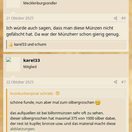
t
Mecklenburgsondler
i
o
n
21 Oktober 2025
#6
e
n
Ich würde auch sagen, dass man diese Münzen nicht
:
gefälscht hat. Da war der Münzherr schon gierig genug.
karel33
und
schumi
R
e
a
karel33
k
t
Mitglied
i
o
n
22 Oktober 2025
#7
e
n
Kronkorkenpirat schrieb:
:
schöne funde, nun aber mal zum silbergroschen
das aufquellen ist bei billonmünzen sehr oft zu sehen.
dieser silbergroschen hat maximal 375 von 1000 silber dabei,
der rest ist kupfer, bronze usw. und das material macht diese
abblatzungen.