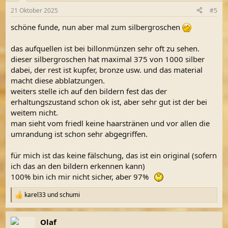
n
21 Oktober 2025
#5
e
n
schöne funde, nun aber mal zum silbergroschen
:
das aufquellen ist bei billonmünzen sehr oft zu sehen.
dieser silbergroschen hat maximal 375 von 1000 silber
dabei, der rest ist kupfer, bronze usw. und das material
macht diese abblatzungen.
weiters stelle ich auf den bildern fest das der
erhaltungszustand schon ok ist, aber sehr gut ist der bei
weitem nicht.
man sieht vom friedl keine haarstränen und vor allen die
umrandung ist schon sehr abgegriffen.
für mich ist das keine fälschung, das ist ein original (sofern
ich das an den bildern erkennen kann)
100% bin ich mir nicht sicher, aber 97%
karel33
und
schumi
R
e
a
Olaf
k