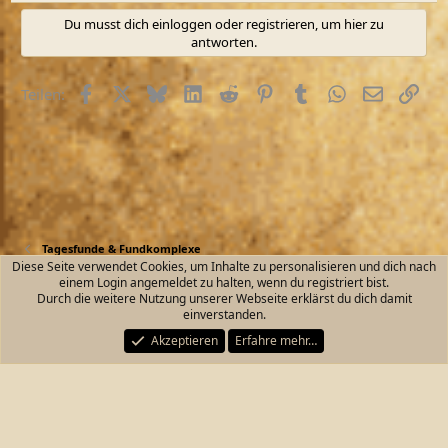
Du musst dich einloggen oder registrieren, um hier zu
antworten.
Facebook
X (Twitter)
Bluesky
LinkedIn
Reddit
Pinterest
Tumblr
WhatsApp
E-Mail
Link
Teilen:
Tagesfunde & Fundkomplexe
Diese Seite verwendet Cookies, um Inhalte zu personalisieren und dich nach
einem Login angemeldet zu halten, wenn du registriert bist.
Kontakt
Nutzungsbedingungen
Datenschutz
Durch die weitere Nutzung unserer Webseite erklärst du dich damit
Hilfe und Impressum
Start
R
einverstanden.
S
S
Akzeptieren
Erfahre mehr…
®
Community platform by XenForo
© 2010-2026 XenForo Ltd.