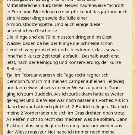
Mittelalterlichen Burgstelle. Neben haufenweise "Schrott"
in Form von Blechdosen u.s.w. (ihr kennt das ja) kam auch
eine Messerklinge sowie die Tülle einer
Armbrustbolzenspitze. Und auch einige dieser
neuzeitlichen Geschosse.
Die Klinge und die Tülle mussten dringend im Dest.
Wasser baden da bei der Klinge die Schneide schon
ziemlich weggerostet ist und ich es kenne, dass sowas
innerhalb kurzer Zeit total "abfault". Deshalb auch erst
jetzt, nach der Reinigung und Konservierung, der kurze
Beitrag.
Tja, im Februar waren viele Tage recht regnerisch.
Dennoch fuhr ich mit meinen Camper auf einen Feldweg
um dann etwas abseits in einer Wiese zu parken. Dann
ging ich zum Buddeln. Als ich zurückkam hatte es weiter
geregnet und die Wiese war noch nasser als vorher. Als ich
dann losfuhr hatte ich plötzlich 2 Buddelkollegen. Nämlich
meine 2 Vorderräder die sich im Gras drehten doch trotz
AT Reifen nicht so recht das machten was sie sollten. Dann
Traktion plus eingelegt und es ging langsam wieder aus
der Wiese raus (zur Not habe ich immer noch meine