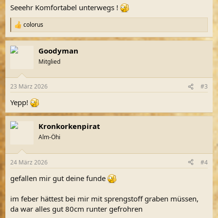
n
Seeehr Komfortabel unterwegs !
:
colorus
R
e
a
Goodyman
k
t
Mitglied
i
o
n
23 März 2026
#3
e
n
Yepp!
:
Kronkorkenpirat
Alm-Öhi
24 März 2026
#4
gefallen mir gut deine funde
im feber hättest bei mir mit sprengstoff graben müssen,
da war alles gut 80cm runter gefrohren