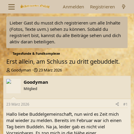
Anmelden
Registrieren
Lieber Gast du musst dich registrieren um alle Inhalte
(Fotos, Texte uvm.) sehen zu können. Sobald du
registriert bist, kannst du alle Beiträge sehen und dich
aktiv daran beteiligen.
Tagesfunde & Fundkomplexe
Erst allein, am Schluss zu dritt gebuddelt.
E
E
Goodyman
23 März 2026
r
r
s
s
Goodyman
t
t
Mitglied
e
e
l
l
l
l
23 März 2026
#1
e
t
r
a
Hallo liebe Buddelgemeinschaft, nun wird es Zeit mich
m
mal wieder zu melden. Bereits im Februar war ich einen
Tag beim Buddeln. Na ja, leider gab es nicht viel
Vorzeigbares. Es zog mich in die Nähe einer