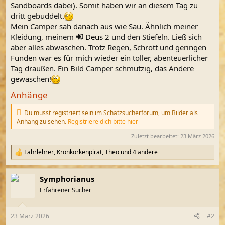
Sandboards dabei). Somit haben wir an diesem Tag zu
dritt gebuddelt.
Mein Camper sah danach aus wie Sau. Ähnlich meiner
Kleidung, meinem
Deus
2 und den Stiefeln. Ließ sich
aber alles abwaschen. Trotz Regen, Schrott und geringen
Funden war es für mich wieder ein toller, abenteuerlicher
Tag draußen. Ein Bild Camper schmutzig, das Andere
gewaschen!
Anhänge
Du musst registriert sein im Schatzsucherforum, um Bilder als
Anhang zu sehen.
Registriere dich bitte hier
Zuletzt bearbeitet:
23 März 2026
Fahrlehrer
,
Kronkorkenpirat
,
Theo
und 4 andere
R
e
a
Symphorianus
k
t
Erfahrener Sucher
i
o
n
23 März 2026
#2
e