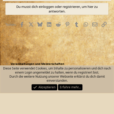
e
a
Du musst dich einloggen oder registrieren, um hier zu
k
antworten.
t
i
o
Facebook
X (Twitter)
Bluesky
LinkedIn
Reddit
Pinterest
Tumblr
WhatsApp
E-Mail
Link
Teilen:
n
e
n
:
Veranstaltungen und Meisterschaften
Diese Seite verwendet Cookies, um Inhalte zu personalisieren und dich nach
einem Login angemeldet zu halten, wenn du registriert bist.
Kontakt
Nutzungsbedingungen
Datenschutz
Durch die weitere Nutzung unserer Webseite erklärst du dich damit
Hilfe und Impressum
Start
R
einverstanden.
S
S
Akzeptieren
Erfahre mehr…
®
Community platform by XenForo
© 2010-2026 XenForo Ltd.