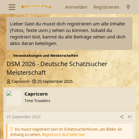
Anmelden
Registrieren
Lieber Gast du musst dich registrieren um alle Inhalte
(Fotos, Texte uvm.) sehen zu können. Sobald du
registriert bist, kannst du alle Beiträge sehen und dich
aktiv daran beteiligen.
Veranstaltungen und Meisterschaften
DSM 2026 - Deutsche Schatzsucher
Meisterschaft
E
E
Capricorn
25 September 2025
r
r
s
s
Capricorn
t
t
Time Travelers
e
e
l
l
l
l
25 September 2025
#1
e
t
r
a
Du musst registriert sein im Schatzsucherforum, um Bilder als
m
Anhang zu sehen.
Registriere dich bitte hier