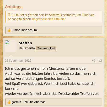
Anhänge
Du musst registriert sein im Schatzsucherforum, um Bilder als
Anhang zu sehen.
Registriere dich bitte hier
Himoru
und
schumi
R
e
a
Steffen
k
t
Hausmeista
Teammitglied
i
o
n
26 September 2025
#2
e
n
Ich muss gestehen ich bin Meisterschaften müde.
:
Auch war es die letzten Jahre bei vielen so das man sich
auf so Veranstaltungen Sinnlos besäuft.
Viel Spaß wer dabei ist. Wenn ich Lust habe schaue ich
kurz mal
wieder vorbei. Ich zieh aber das Dreckwuhler Treffen vor.
garmin1978
und
Andreas
R