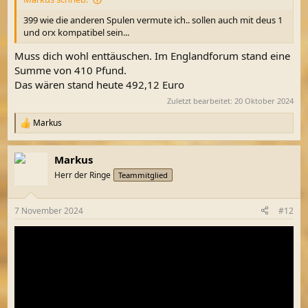
399 wie die anderen Spulen vermute ich.. sollen auch mit deus 1
und orx kompatibel sein...
Muss dich wohl enttäuschen. Im Englandforum stand eine
Summe von 410 Pfund.
Das wären stand heute 492,12 Euro
Zuletzt bearbeitet:
20 Oktober 2024
Markus
R
e
a
Markus
k
t
Herr der Ringe
Teammitglied
i
o
n
7 November 2024
#12
e
n
: