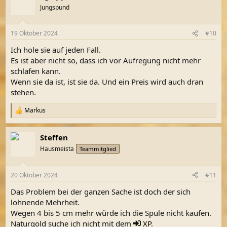
t
Jungspund
i
o
n
19 Oktober 2024
#10
e
n
Ich hole sie auf jeden Fall.
:
Es ist aber nicht so, dass ich vor Aufregung nicht mehr
schlafen kann.
Wenn sie da ist, ist sie da. Und ein Preis wird auch dran
stehen.
Markus
R
e
a
Steffen
k
t
Hausmeista
Teammitglied
i
o
n
20 Oktober 2024
#11
e
n
Das Problem bei der ganzen Sache ist doch der sich
:
lohnende Mehrheit.
Wegen 4 bis 5 cm mehr würde ich die Spule nicht kaufen.
Naturgold suche ich nicht mit dem
XP
.