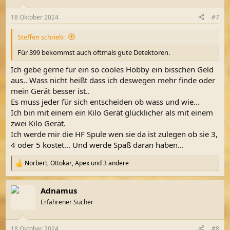
o
n
18 Oktober 2024
#7
e
n
Steffen schrieb:
:
Für 399 bekommst auch oftmals gute Detektoren.
Ich gebe gerne für ein so cooles Hobby ein bisschen Geld
aus.. Wass nicht heißt dass ich deswegen mehr finde oder
mein Gerät besser ist..
Es muss jeder für sich entscheiden ob wass und wie...
Ich bin mit einem ein Kilo Gerät glücklicher als mit einem
zwei Kilo Gerät.
Ich werde mir die HF Spule wen sie da ist zulegen ob sie 3,
4 oder 5 kostet... Und werde Spaß daran haben...
Norbert
,
Ottokar
,
Apex
und 3 andere
R
e
a
Adnamus
k
t
Erfahrener Sucher
i
o
n
18 Oktober 2024
#8