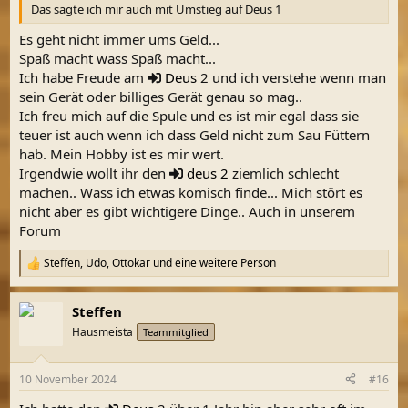
Das sagte ich mir auch mit Umstieg auf Deus 1
Es geht nicht immer ums Geld...
Spaß macht wass Spaß macht...
Ich habe Freude am
Deus
2 und ich verstehe wenn man
sein Gerät oder billiges Gerät genau so mag..
Ich freu mich auf die Spule und es ist mir egal dass sie
teuer ist auch wenn ich dass Geld nicht zum Sau Füttern
hab. Mein Hobby ist es mir wert.
Irgendwie wollt ihr den
deus 2
ziemlich schlecht
machen.. Wass ich etwas komisch finde... Mich stört es
nicht aber es gibt wichtigere Dinge.. Auch in unserem
Forum
Steffen
,
Udo
,
Ottokar
und eine weitere Person
R
e
a
Steffen
k
t
Hausmeista
Teammitglied
i
o
n
10 November 2024
#16
e
n