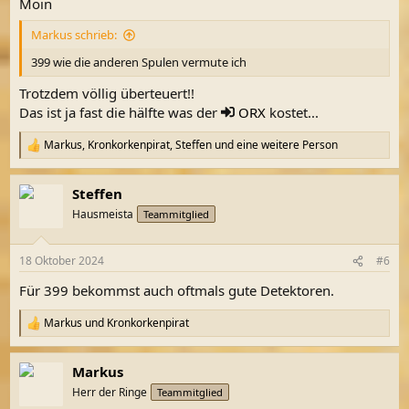
Moin
Markus schrieb:
399 wie die anderen Spulen vermute ich
Trotzdem völlig überteuert!!
Das ist ja fast die hälfte was der
ORX
kostet...
Markus
,
Kronkorkenpirat
,
Steffen
und eine weitere Person
R
e
a
Steffen
k
t
Hausmeista
Teammitglied
i
o
n
18 Oktober 2024
#6
e
n
Für 399 bekommst auch oftmals gute Detektoren.
:
Markus
und
Kronkorkenpirat
R
e
a
Markus
k
t
Herr der Ringe
Teammitglied
i