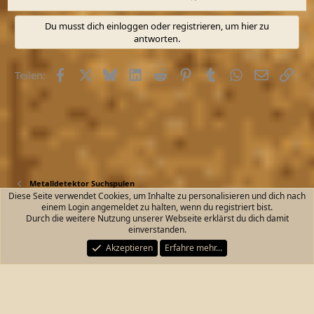
Du musst dich einloggen oder registrieren, um hier zu
antworten.
Facebook
X (Twitter)
Bluesky
LinkedIn
Reddit
Pinterest
Tumblr
WhatsApp
E-Mail
Link
Teilen:
Metalldetektor Suchspulen
Diese Seite verwendet Cookies, um Inhalte zu personalisieren und dich nach
einem Login angemeldet zu halten, wenn du registriert bist.
Kontakt
Nutzungsbedingungen
Datenschutz
Durch die weitere Nutzung unserer Webseite erklärst du dich damit
Hilfe und Impressum
Start
R
einverstanden.
S
S
Akzeptieren
Erfahre mehr…
®
Community platform by XenForo
© 2010-2026 XenForo Ltd.