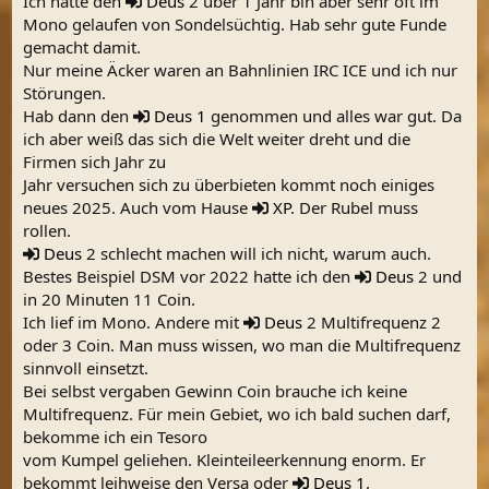
Ich hatte den
Deus
2 über 1 Jahr bin aber sehr oft im
:
Mono gelaufen von Sondelsüchtig. Hab sehr gute Funde
gemacht damit.
Nur meine Äcker waren an Bahnlinien IRC ICE und ich nur
Störungen.
Hab dann den
Deus 1
genommen und alles war gut. Da
ich aber weiß das sich die Welt weiter dreht und die
Firmen sich Jahr zu
Jahr versuchen sich zu überbieten kommt noch einiges
neues 2025. Auch vom Hause
XP
. Der Rubel muss
rollen.
Deus
2 schlecht machen will ich nicht, warum auch.
Bestes Beispiel DSM vor 2022 hatte ich den
Deus
2 und
in 20 Minuten 11 Coin.
Ich lief im Mono. Andere mit
Deus
2 Multifrequenz 2
oder 3 Coin. Man muss wissen, wo man die Multifrequenz
sinnvoll einsetzt.
Bei selbst vergaben Gewinn Coin brauche ich keine
Multifrequenz. Für mein Gebiet, wo ich bald suchen darf,
bekomme ich ein Tesoro
vom Kumpel geliehen. Kleinteileerkennung enorm. Er
bekommt leihweise den Versa oder
Deus 1
.