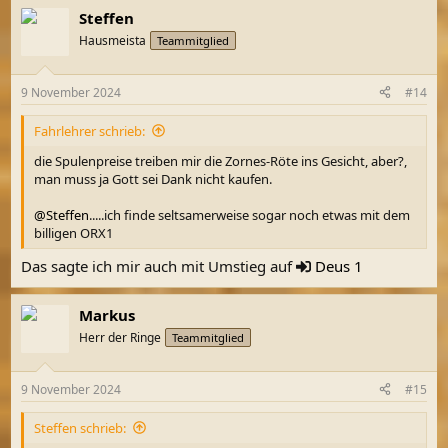
a
Steffen
k
t
Hausmeista
Teammitglied
i
o
n
9 November 2024
#14
e
n
Fahrlehrer schrieb:
:
die Spulenpreise treiben mir die Zornes-Röte ins Gesicht, aber?,
man muss ja Gott sei Dank nicht kaufen.
@Steffen
.....ich finde seltsamerweise sogar noch etwas mit dem
billigen ORX1
Das sagte ich mir auch mit Umstieg auf
Deus 1
Markus
Herr der Ringe
Teammitglied
9 November 2024
#15
Steffen schrieb: