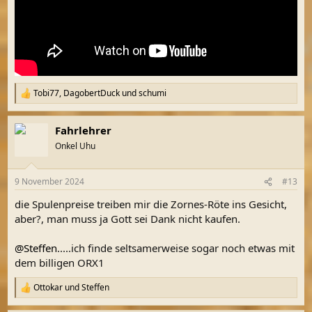
Tobi77
,
DagobertDuck
und
schumi
R
e
a
Fahrlehrer
k
t
Onkel Uhu
i
o
n
9 November 2024
#13
e
n
die Spulenpreise treiben mir die Zornes-Röte ins Gesicht,
:
aber?, man muss ja Gott sei Dank nicht kaufen.
@Steffen
.....ich finde seltsamerweise sogar noch etwas mit
dem billigen ORX1
Ottokar
und
Steffen
R
e