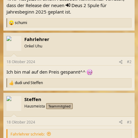
dass der Release der neuen
Deus
2 Spule für
Jahresbeginn 2025 geplant ist.
schumi
R
e
a
Fahrlehrer
k
t
Onkel Uhu
i
o
n
18 Oktober 2024
#2
e
n
Ich bin mal auf den Preis gespannt^^
:
dudi
und
Steffen
R
e
a
Steffen
k
t
Hausmeista
Teammitglied
i
o
n
18 Oktober 2024
#3
e
n
Fahrlehrer schrieb:
: