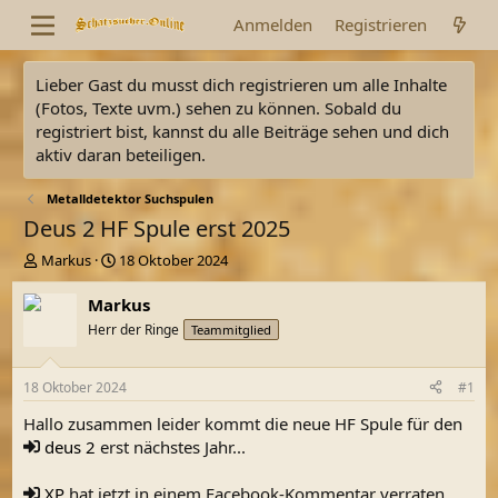
Anmelden
Registrieren
Lieber Gast du musst dich registrieren um alle Inhalte
(Fotos, Texte uvm.) sehen zu können. Sobald du
registriert bist, kannst du alle Beiträge sehen und dich
aktiv daran beteiligen.
Metalldetektor Suchspulen
Deus 2 HF Spule erst 2025
E
E
Markus
18 Oktober 2024
r
r
s
s
Markus
t
t
Herr der Ringe
Teammitglied
e
e
l
l
l
l
18 Oktober 2024
#1
e
t
r
a
Hallo zusammen leider kommt die neue HF Spule für den
m
deus 2
erst nächstes Jahr...
XP
hat jetzt in einem Facebook-Kommentar verraten,