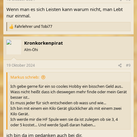
e
n
Wenn man es sich Leisten kann warum nicht, man Lebt
:
nur einmal.
Fahrlehrer
und
Tobi77
R
e
a
Kronkorkenpirat
k
t
Alm-Öhi
i
o
n
19 Oktober 2024
#9
e
n
Markus schrieb:
:
Ich gebe gerne für ein so cooles Hobby ein bisschen Geld aus..
Wass nicht heißt dass ich deswegen mehr finde oder mein Gerät
besser ist..
Es muss jeder für sich entscheiden ob wass und wie...
Ich bin mit einem ein Kilo Gerät glücklicher als mit einem zwei
Kilo Gerät.
Ich werde mir die HF Spule wen sie da ist zulegen ob sie 3, 4
oder 5 kostet... Und werde Spaß daran haben...
ich bin da im gedanken auch bei dir.