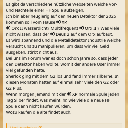
Es gibt da verschiedene nützliche Webseiten welche Vor-
und Nachteile einer HF Spule aufzeigen.
Ich bin aber neugierig auf den neuen Detektor der 2025
kommen soll vom Hause
XP
.
Orx II
wasserdicht? Multifrequenz
Orx II
? Was viele
nicht wissen, dass der
Deus
2 auf dem Orx aufbaut.
Es wird spannend und die Metalldetektor Industrie welche
versucht uns zu manipulieren, um dass wir viel Geld
ausgeben, stirbt nicht aus.
Bei uns im Forum war es doch schon Jahre so, dass jeder
den Detektor haben wollte, womit der andere User immer
viel gefunden hatte.
Sherlok ging mit dem G2 los und fand immer silberne. In
diesen Monaten hatten auf einmal sehr viele den G2 oder
G2 Plus.
Wenn morgen jemand mit der
XP
normale Spule jeden
Tag Silber findet, was meint ihr, wie viele die neue HF
Spule dann nicht kaufen würden.
Wozu kaufen die alte findet auch.
Markus schrieb: