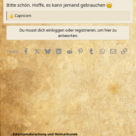
Bitte schön. Hoffe, es kann jemand gebrauchen
Capricorn
R
e
a
Du musst dich einloggen oder registrieren, um hier zu
k
antworten.
t
i
o
Facebook
X (Twitter)
Bluesky
LinkedIn
Reddit
Pinterest
Tumblr
WhatsApp
E-Mail
Link
Teilen:
n
e
n
:
Altertumsforschung und Heimatkunde