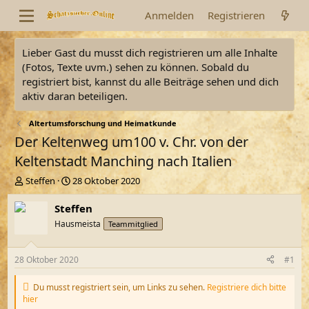
Anmelden
Registrieren
Lieber Gast du musst dich registrieren um alle Inhalte
(Fotos, Texte uvm.) sehen zu können. Sobald du
registriert bist, kannst du alle Beiträge sehen und dich
aktiv daran beteiligen.
Altertumsforschung und Heimatkunde
Der Keltenweg um100 v. Chr. von der
Keltenstadt Manching nach Italien
E
E
Steffen
28 Oktober 2020
r
r
s
s
Steffen
t
t
Hausmeista
Teammitglied
e
e
l
l
l
l
28 Oktober 2020
#1
e
t
r
a
Du musst registriert sein, um Links zu sehen.
Registriere dich bitte
m
hier