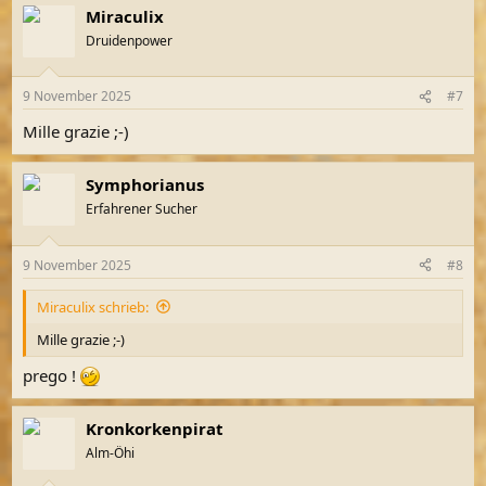
Miraculix
k
t
Druidenpower
i
o
n
9 November 2025
#7
e
n
Mille grazie ;-)
:
Symphorianus
Erfahrener Sucher
9 November 2025
#8
Miraculix schrieb:
Mille grazie ;-)
prego !
Kronkorkenpirat
Alm-Öhi