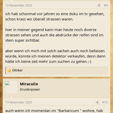
10 November 2025
#9
ich hab schonmal vor jahren so eine doku im tv gesehen,
schon krass wo überall strassen waren.
hier in meiner gegend kann man heute noch diverse
strassen sehen und auch die abdrücke der reifen sind im
stein super sichtbar.
aber wenn ich mich mit solch sachen auch noch befassen
würde, könnte ich meinen detektor verkaufen, denn dann
hätte ich keine zeit mehr zum suchen zu gehen ;-)
Ottokar
R
e
a
Miraculix
k
t
Druidenpower
i
o
n
13 November 2025
#10
e
n
auch wenn ich momentan im "Barbaricum " wohne, hab
: