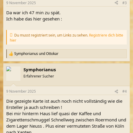
n
9 November 2025
#3
e
n
Da war ich 47 min zu spät.
:
Ich habe das hier gesehen :
Du musst registriert sein, um Links zu sehen.
Registriere dich bitte
hier
Symphorianus
und
Ottokar
R
e
a
Symphorianus
k
t
Erfahrener Sucher
i
o
n
9 November 2025
#4
e
n
Die gezeigte Karte ist auch noch nicht vollständig wie die
:
Ersteller ja auch schreiben !
Bei mir hinterm Haus lief quasi der Kaffee und
Zigarettenschmuggel Schnellweg zwischen Roermond und
dem Lager Neuss . Plus einer vermuteten Straße von Köln
nach Xanten ...