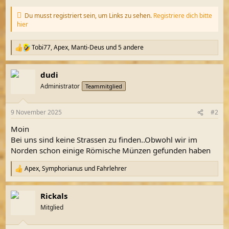
Du musst registriert sein, um Links zu sehen.
Registriere dich bitte
hier
Tobi77
,
Apex
,
Manti-Deus
und 5 andere
R
e
a
dudi
k
t
Administrator
Teammitglied
i
o
n
9 November 2025
#2
e
n
Moin
:
Bei uns sind keine Strassen zu finden..Obwohl wir im
Norden schon einige Römische Münzen gefunden haben
Apex
,
Symphorianus
und
Fahrlehrer
R
e
a
Rickals
k
t
Mitglied
i
o