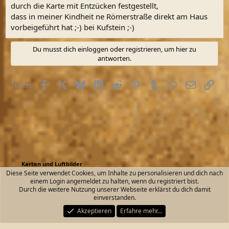
durch die Karte mit Entzücken festgestellt,
dass in meiner Kindheit ne Römerstraße direkt am Haus
vorbeigeführt hat ;-) bei Kufstein ;-)
Du musst dich einloggen oder registrieren, um hier zu
antworten.
Facebook
X (Twitter)
Bluesky
LinkedIn
Reddit
Pinterest
Tumblr
WhatsApp
E-Mail
Link
Teilen:
Karten und Luftbilder
Diese Seite verwendet Cookies, um Inhalte zu personalisieren und dich nach
einem Login angemeldet zu halten, wenn du registriert bist.
Kontakt
Nutzungsbedingungen
Datenschutz
Durch die weitere Nutzung unserer Webseite erklärst du dich damit
Hilfe und Impressum
Start
R
einverstanden.
S
S
Akzeptieren
Erfahre mehr…
®
Community platform by XenForo
© 2010-2026 XenForo Ltd.