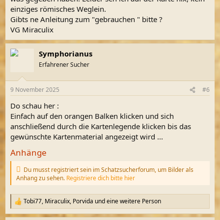
einziges römisches Weglein.
Gibts ne Anleitung zum "gebrauchen " bitte ?
VG Miraculix
Symphorianus
Erfahrener Sucher
9 November 2025
#6
Do schau her :
Einfach auf den orangen Balken klicken und sich
anschließend durch die Kartenlegende klicken bis das
gewünschte Kartenmaterial angezeigt wird ...
Anhänge
Du musst registriert sein im Schatzsucherforum, um Bilder als
Anhang zu sehen.
Registriere dich bitte hier
Tobi77
,
Miraculix
,
Porvida
und eine weitere Person
R
e
a