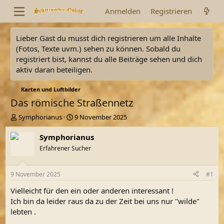
Anmelden
Registrieren
Lieber Gast du musst dich registrieren um alle Inhalte
(Fotos, Texte uvm.) sehen zu können. Sobald du
registriert bist, kannst du alle Beiträge sehen und dich
aktiv daran beteiligen.
Karten und Luftbilder
Das römische Straßennetz
E
E
Symphorianus
9 November 2025
r
r
s
s
Symphorianus
t
t
Erfahrener Sucher
e
e
l
l
l
l
9 November 2025
#1
e
t
r
a
Vielleicht für den ein oder anderen interessant !
m
Ich bin da leider raus da zu der Zeit bei uns nur "wilde"
lebten .