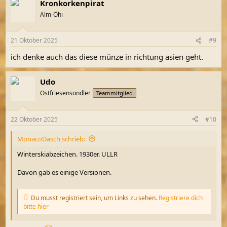
Kronkorkenpirat
k
t
Alm-Öhi
i
o
n
21 Oktober 2025
#9
e
n
ich denke auch das diese münze in richtung asien geht.
:
Udo
Ostfriesensondler
Teammitglied
22 Oktober 2025
#10
MonacoDasch schrieb:
Winterskiabzeichen. 1930er. ULLR
Davon gab es einige Versionen.
Du musst registriert sein, um Links zu sehen.
Registriere dich
bitte hier