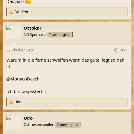
Das passt
Fahrlehrer
R
e
a
Ottokar
k
t
NÖ Spürnase
Teammitglied
i
o
n
22 Oktober 2025
#11
e
n
Warum in die ferne schweifen wenn das gute liegt so nah
:
!!!
@MonacoDasch
Ich bin begeistert !!
Udo
R
e
a
Udo
k
t
Ostfriesensondler
Teammitglied
i
o