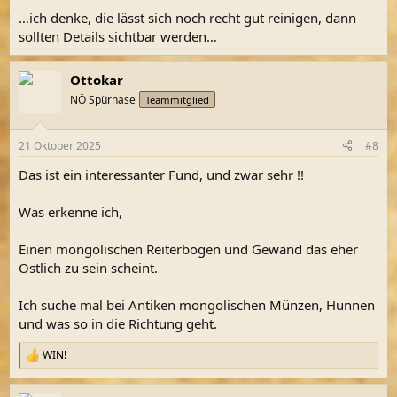
…ich denke, die lässt sich noch recht gut reinigen, dann
sollten Details sichtbar werden…
Ottokar
NÖ Spürnase
Teammitglied
21 Oktober 2025
#8
Das ist ein interessanter Fund, und zwar sehr !!
Was erkenne ich,
Einen mongolischen Reiterbogen und Gewand das eher
Östlich zu sein scheint.
Ich suche mal bei Antiken mongolischen Münzen, Hunnen
und was so in die Richtung geht.
WIN!
R
e
a