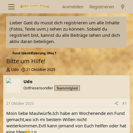
Anmelden
Registrieren
Lieber Gast du musst dich registrieren um alle Inhalte
(Fotos, Texte uvm.) sehen zu können. Sobald du
registriert bist, kannst du alle Beiträge sehen und dich
aktiv daran beteiligen.
Fund Identifizierung Ufos ?
Bitte um Hilfe!
E
E
Udo
21 Oktober 2025
r
r
s
s
Udo
t
t
Ostfriesensondler
Teammitglied
e
e
l
l
l
l
21 Oktober 2025
#1
e
t
r
a
Moin liebe Maulwürfe.Ich habe am Wochenende ein Fund
m
gemacht,wo ich mi bestem Willen nicht
weiterkommen.Evtl kann jemand von Euch helfen oder hat
eine Idee
Lg