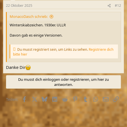
n
22 Oktober 2025
#12
e
n
MonacoDasch schrieb:
:
Winterskiabzeichen. 1930er. ULLR
Davon gab es einige Versionen.
Du musst registriert sein, um Links zu sehen.
Registriere dich
bitte hier
Danke Dir
Du musst dich einloggen oder registrieren, um hier zu
antworten.
Facebook
X (Twitter)
Bluesky
LinkedIn
Reddit
Pinterest
Tumblr
WhatsApp
E-Mail
Link
Teilen: