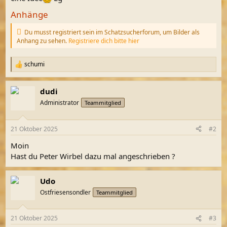
Anhänge
Du musst registriert sein im Schatzsucherforum, um Bilder als
Anhang zu sehen.
Registriere dich bitte hier
schumi
R
e
a
dudi
k
t
Administrator
Teammitglied
i
o
n
21 Oktober 2025
#2
e
n
Moin
:
Hast du Peter Wirbel dazu mal angeschrieben ?
Udo
Ostfriesensondler
Teammitglied
21 Oktober 2025
#3