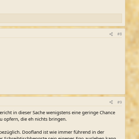
#8
#9
 Gericht in dieser Sache wenigstens eine geringe Chance
u opfern, die eh nichts bringen.
bezüglich. Doofland ist wie immer führend in der
r Schreibtischhengste sein eigenes Ego ausleben kann.