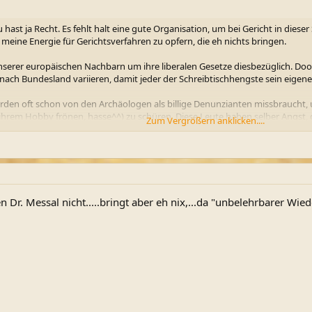
du hast ja Recht. Es fehlt halt eine gute Organisation, um bei Gericht in di
um meine Energie für Gerichtsverfahren zu opfern, die eh nichts bringen.
nserer europäischen Nachbarn um ihre liberalen Gesetze diesbezüglich. Doof
ach Bundesland variieren, damit jeder der Schreibtischhengste sein eigen
 werden oft schon von den Archäologen als billige Denunzianten missbraucht,
 ihrem Hobby frönen, hasse^^) zu schüren. Diese Leute haben selber Angst,
Zum Vergrößern anklicken....
 Nachvollziehbar ist sowas nicht, meines Erachtens, da ja Jemand mit "Ahnun
einen Schatz von hohem, materiellen Wert kann ich nur sagen.....wen wunde
...siehe meinen Kommentar oben....hast die Wahl zwischen Strafe oder Popokrie
n, um GOLD zu finden, damit reich zu werden und nie wieder arbeiten zu m
n Dr. Messal nicht.....bringt aber eh nix,...da "unbelehrbarer Wie
und der Geschichte als solche....verkauft habe ich noch nie etwas und will
lichkeit eines wirklich wertvollen Fundes beim Sondeln(unter0,0001 Prozent
n, und wie viele die Archäologen als Profis?....Ohne uns Sondler würde viel 