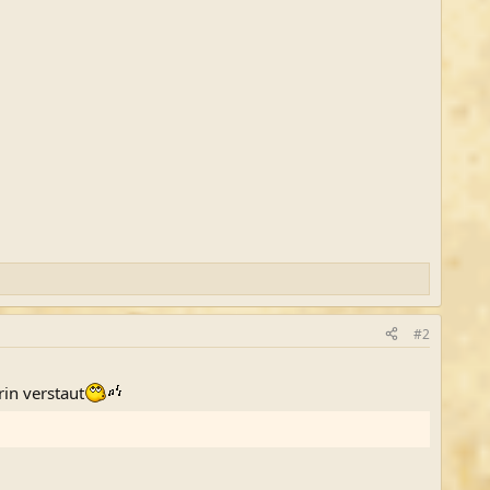
#2
rin verstaut