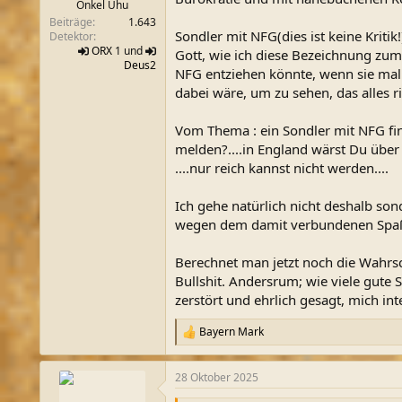
Onkel Uhu
Beiträge
1.643
Sondler mit NFG(dies ist keine Krit
Detektor
ORX
1 und
Gott, wie ich diese Bezeichnung zum
Deus2
NFG entziehen könnte, wenn sie mal 
dabei wäre, um zu sehen, das alles ric
Vom Thema : ein Sondler mit NFG fin
melden?....in England wärst Du über 
....nur reich kannst nicht werden....
Ich gehe natürlich nicht deshalb so
wegen dem damit verbundenen Spaß. d
Berechnet man jetzt noch die Wahrsc
Bullshit. Andersrum; wie viele gute 
zerstört und ehrlich gesagt, mich int
Bayern Mark
R
e
a
28 Oktober 2025
k
t