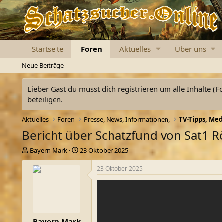
Startseite
Foren
Aktuelles
Über uns
Neue Beiträge
Lieber Gast du musst dich registrieren um alle Inhalte (F
beteiligen.
Aktuelles
Foren
Presse, News, Informationen,
Bericht über Schatzfund von Sat1 R
E
E
Bayern Mark
23 Oktober 2025
r
r
s
s
23 Oktober 2025
t
t
e
e
l
l
l
l
e
t
Bayern Mark
r
a