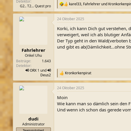
Detektor
karel33
,
Fahrlehrer
und
Kronkorkenpir
R
G2.. T2... Quest pro
e
a
24 Oktober 2025
k
t
Korki, ich kann Dich gut verstehen,
i
o
verweigert, weil ich als blutiger A
n
Der Typ geht in den Wald(verboten be
e
und gibt es ab(Dämlichkeit...ohne St
n
Fahrlehrer
:
Onkel Uhu
Beiträge
1.643
Detektor
ORX
1 und
Kronkorkenpirat
R
Deus2
e
a
24 Oktober 2025
k
t
Moin
i
o
Wie kann man so dämlich sein den Fu
n
Und wenn ich schon das gerede vom 
e
n
dudi
:
Administrator
Teammitglied