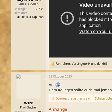
m
Alles Buddler
Beiträge
2.736
Detektor
Deus
,
Xp
Icon
Fahrlehrer
,
Vercingetorix
und
don666
R
e
a
23 Oktober 2025
k
t
Aua
i
o
Dem Kollegen sollte auch mal jeman
n
e
Du musst registriert sein im Schatzsuch
n
WIN!
:
Profi Sucher
Anhänge