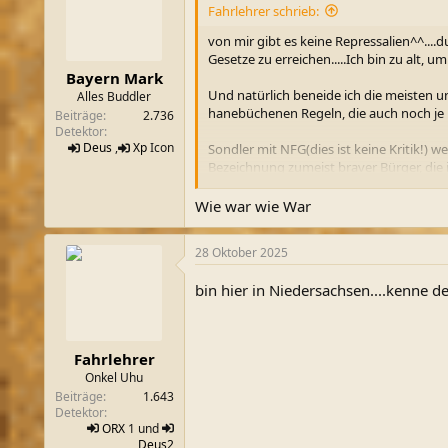
i
Fahrlehrer schrieb:
o
n
von mir gibt es keine Repressalien^^....
e
Gesetze zu erreichen.....Ich bin zu alt, 
n
Bayern Mark
:
Und natürlich beneide ich die meisten u
Alles Buddler
hanebüchenen Regeln, die auch noch je n
Beiträge
2.736
Detektor
Deus
,
Xp
Icon
Sondler mit NFG(dies ist keine Kritik!)
Bezeichnung zumeist braver Bürger, die
jemanden mitnehmen , der keine NFG hat.
Wie war wie War
Vom Thema : ein Sondler mit NFG findet 
über Nacht quasi reich....hier bei uns?..
28 Oktober 2025
Ich gehe natürlich nicht deshalb sondel
bin hier in Niedersachsen....kenne de
verbundenen Spaß. der Bewegung draußen 
Berechnet man jetzt noch die Wahrschein
viele gute Schätze haben Sondler gefunde
Fahrlehrer
Steine im Boden fast gar nicht.
Onkel Uhu
Beiträge
1.643
Detektor
ORX
1 und
Deus2