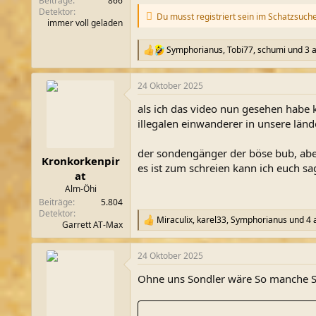
Beiträge
866
Detektor
Du musst registriert sein im Schatzsuch
immer voll geladen
Symphorianus
,
Tobi77
,
schumi
und 3 
R
e
a
24 Oktober 2025
k
t
als ich das video nun gesehen habe ka
i
o
illegalen einwanderer in unsere län
n
e
der sondengänger der böse bub, abe
n
Kronkorkenpir
es ist zum schreien kann ich euch s
:
at
Alm-Öhi
Beiträge
5.804
Detektor
Miraculix
,
karel33
,
Symphorianus
und 4 
R
Garrett AT-Max
e
a
24 Oktober 2025
k
t
Ohne uns Sondler wäre So manche 
i
o
n
e