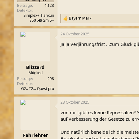
Beiträge
4.123
Detektor
Simplex+ Tianxun
Bayern Mark
R
850 ,
Gm 5+
e
a
24 Oktober 2025
k
t
Ja ja Verjährungsfrist ...zum Glück gi
i
o
n
e
n
Blizzard
:
Mitglied
Beiträge
298
Detektor
G2.. T2... Quest pro
28 Oktober 2025
von mir gibt es keine Repressalien^^.
auf Verbesserung der Gesetze zu errei
Und natürlich beneide ich die meist
Fahrlehrer
Bürokratie und mit hanebüchenen Reg