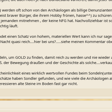
ik!) werden oft schon von den Archäologen als billige Denunzian
eist braver Bürger, die ihrem Hobby frönen, hasse^^) zu schüren
jemanden mitnehmen , der keine NFG hat. Nachvollziehbar ist s
htig läuft.
det einen Schatz von hohem, materiellen Wert kann ich nur sagen
Nacht quasi reich....hier bei uns?.....siehe meinen Kommentar ob
ndeln, um GOLD zu finden, damit reich zu werden und nie wieder 
er Bewegung draußen und der Geschichte als solche....verkauft 
heinlichkeit eines wirklich wertvollen Fundes beim Sondeln(unte
Schätze haben Sondler gefunden, und wie viele die Archäologen a
eressieren alte Steine im Boden fast gar nicht.