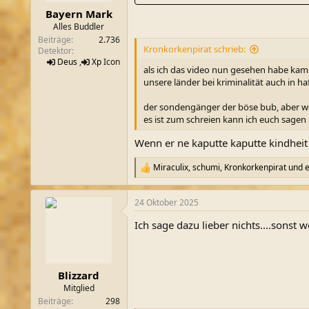
n
Bayern Mark
:
Alles Buddler
Beiträge
2.736
Kronkorkenpirat schrieb:
Detektor
Deus
,
Xp
Icon
als ich das video nun gesehen habe kam mi
unsere länder bei kriminalität auch in 
der sondengänger der böse bub, aber we
es ist zum schreien kann ich euch sagen
Wenn er ne kaputte kaputte kindheit h
Miraculix
,
schumi
,
Kronkorkenpirat
und e
R
e
a
24 Oktober 2025
k
t
Ich sage dazu lieber nichts....sonst 
i
o
n
e
n
Blizzard
:
Mitglied
Beiträge
298