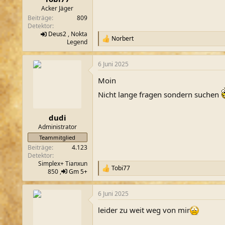
m
Acker Jäger
Beiträge
809
Detektor
Deus2
, Nokta
Norbert
R
Legend
e
a
6 Juni 2025
k
t
Moin
i
o
Nicht lange fragen sondern suchen
n
e
n
dudi
:
Administrator
Teammitglied
Beiträge
4.123
Detektor
Simplex+ Tianxun
Tobi77
R
850 ,
Gm 5+
e
a
6 Juni 2025
k
t
leider zu weit weg von mir
i
o