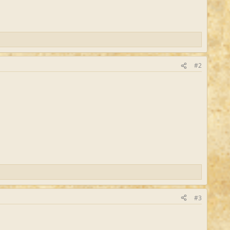
#2
#3