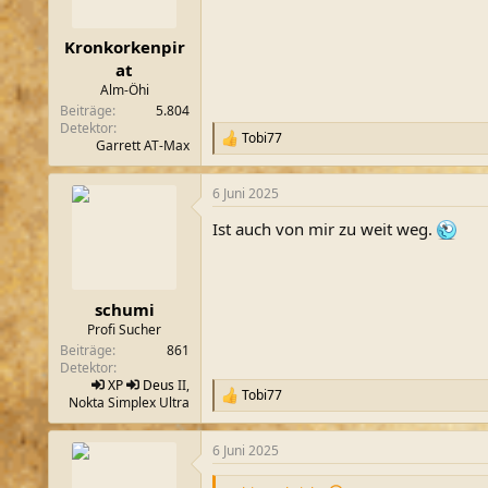
n
e
n
Kronkorkenpir
:
at
Alm-Öhi
Beiträge
5.804
Detektor
Tobi77
R
Garrett AT-Max
e
a
6 Juni 2025
k
t
Ist auch von mir zu weit weg.
i
o
n
e
n
schumi
:
Profi Sucher
Beiträge
861
Detektor
XP
Deus
II,
Tobi77
R
Nokta Simplex Ultra
e
a
6 Juni 2025
k
t