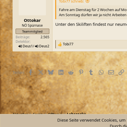
i
Tobi77 schrieb:
o
n
Fahre am Dienstag für 2 Wochen auf Mon
e
Am Sonntag dürfen wir ja nicht Arbeite
n
Ottokar
:
Unter den Skiliften findest nur neu
NÖ Spürnase
Teammitglied
Beiträge
2.565
Detektor
Tobi77
R
Deus1
/
Deus2
e
a
k
t
i
Facebook
X (Twitter)
Bluesky
LinkedIn
Reddit
Pinterest
Tumblr
WhatsApp
E-Mail
L
Teilen:
o
n
e
n
:
Aktuelles
Foren
Offtopic
Laberecke
Diese Seite verwendet Cookies, um I
Durch di