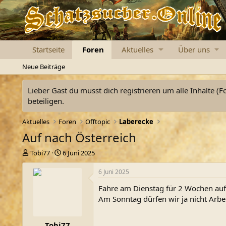
Startseite
Foren
Aktuelles
Über uns
Neue Beiträge
Lieber Gast du musst dich registrieren um alle Inhalte (F
beteiligen.
Aktuelles
Foren
Offtopic
Laberecke
Auf nach Österreich
E
E
Tobi77
6 Juni 2025
r
r
s
s
6 Juni 2025
t
t
Fahre am Dienstag für 2 Wochen auf
e
e
l
l
Am Sonntag dürfen wir ja nicht Arb
l
l
e
t
Tobi77
r
a