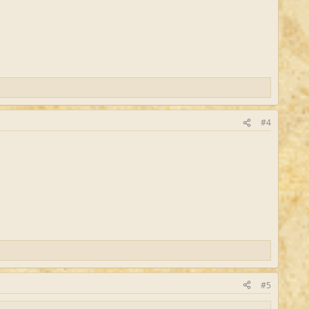
#4
#5